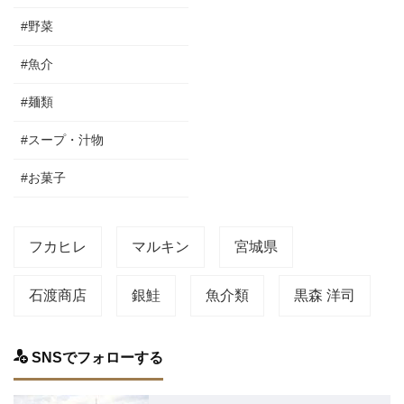
#野菜
#魚介
#麺類
#スープ・汁物
#お菓子
フカヒレ
マルキン
宮城県
石渡商店
銀鮭
魚介類
黒森 洋司
SNSでフォローする