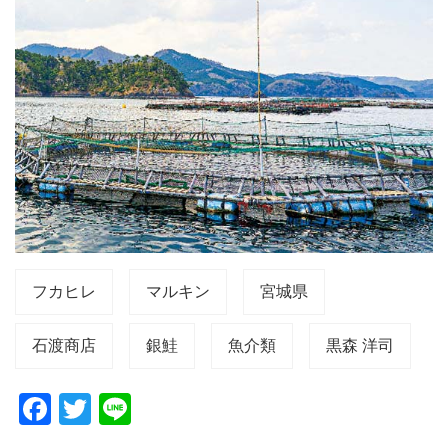
フカヒレ
マルキン
宮城県
石渡商店
銀鮭
魚介類
黒森 洋司
F
T
Li
a
wi
n