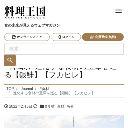
ナ
食の未来が見えるウェブマガジン
オンラインストア
ログイン
会員登録(無料)
<宮城県>進化する食材の宝庫を巡
る【銀鮭】【フカヒレ】
TOP
Journal
#食材
進化する食材の宝庫を巡る【銀鮭】【フカヒレ】
2022年2月5日
#食材
,
食材
,
魚介