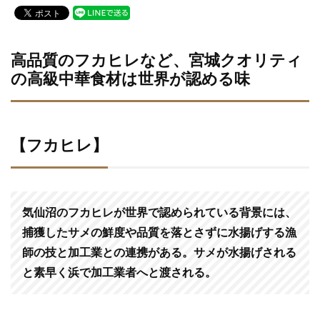
c
tt
e
e
er
b
高品質のフカヒレなど、宮城クオリティ
の高級中華食材は世界が認める味
o
o
k
【フカヒレ】
気仙沼のフカヒレが世界で認められている背景には、
捕獲したサメの鮮度や品質を落とさずに水揚げする漁
師の技と加工業との連携がある。サメが水揚げされる
と素早く浜で加工業者へと渡される。