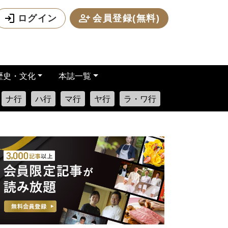
ログイン
会員登録(無料)
歴史・文化
本誌一覧
ナ行
ハ行
マ行
ヤ行
ラ・ワ行