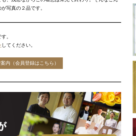
のが写真の２品です。
です。
ン
してください。