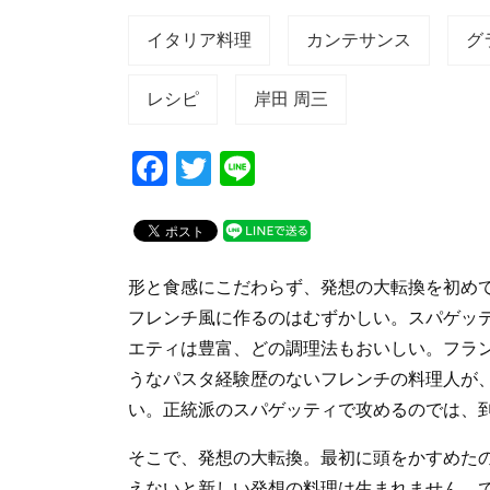
イタリア料理
カンテサンス
グ
レシピ
岸田 周三
F
T
Li
a
wi
n
c
tt
e
e
er
形と食感にこだわらず、発想の大転換を初め
b
フレンチ風に作るのはむずかしい。スパゲッ
o
エティは豊富、どの調理法もおいしい。フラ
o
うなパスタ経験歴のないフレンチの料理人が
k
い。正統派のスパゲッティで攻めるのでは、
そこで、発想の大転換。最初に頭をかすめた
えないと新しい発想の料理は生まれません。