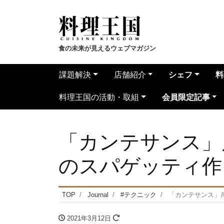
食の未来が見えるウェブマガジン
課題解決
店舗紹介
シェフ
料
料理王国の活動・取組
会員限定記事
「カンテサンス」
のスパゲッティ作
TOP
Journal
#テクニック
「カンテサンス」
2021年3月12日