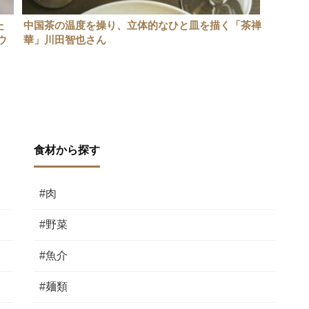
れた
中国茶の温度を操り、立体的なひと皿を描く「茶禅
ウ
華」川田智也さん
星」
食材から探す
#肉
#野菜
#魚介
#麺類