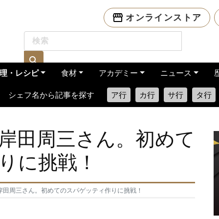
オンラインストア
理・レシピ
食材
アカデミー
ニュース
シェフ名から記事を探す
ア行
カ行
サ行
タ行
岸田周三さん。初めて
りに挑戦！
岸田周三さん。初めてのスパゲッティ作りに挑戦！