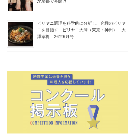
が京都で幕開け
ビリヤニ調理を科学的に分析し、究極のビリヤ
ニを目指す ビリヤニ大澤（東京・神田） 大
澤孝将 26年6月号