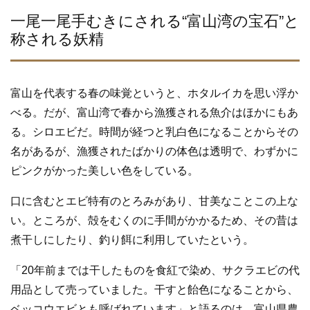
e
er
b
一尾一尾手むきにされる“富山湾の宝石”と
称される妖精
o
o
k
富山を代表する春の味覚というと、ホタルイカを思い浮か
べる。だが、富山湾で春から漁獲される魚介はほかにもあ
る。シロエビだ。時間が経つと乳白色になることからその
名があるが、漁獲されたばかりの体色は透明で、わずかに
ピンクがかった美しい色をしている。
口に含むとエビ特有のとろみがあり、甘美なことこの上な
い。ところが、殻をむくのに手間がかかるため、その昔は
煮干しにしたり、釣り餌に利用していたという。
「20年前までは干したものを食紅で染め、サクラエビの代
用品として売っていました。干すと飴色になることから、
ベッコウエビとも呼ばれています」と語るのは、富山県農