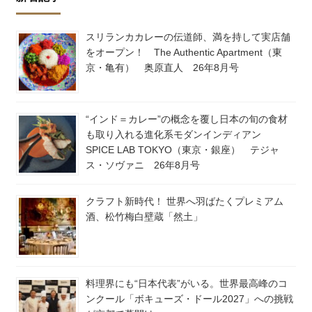
スリランカカレーの伝道師、満を持して実店舗
をオープン！ The Authentic Apartment（東
京・亀有） 奥原直人 26年8月号
“インド＝カレー”の概念を覆し日本の旬の食材
も取り入れる進化系モダンインディアン
SPICE LAB TOKYO（東京・銀座） テジャ
ス・ソヴァニ 26年8月号
クラフト新時代！ 世界へ羽ばたくプレミアム
酒、松竹梅白壁蔵「然土」
料理界にも“日本代表”がいる。世界最高峰のコ
ンクール「ボキューズ・ドール2027」への挑戦