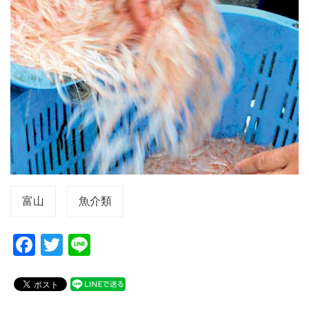
富山
魚介類
F
T
Li
a
wi
n
c
tt
e