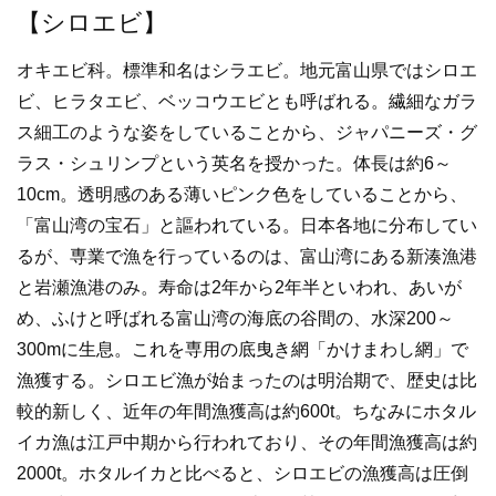
【シロエビ】
オキエビ科。標準和名はシラエビ。地元富山県ではシロエ
ビ、ヒラタエビ、ベッコウエビとも呼ばれる。繊細なガラ
ス細工のような姿をしていることから、ジャパニーズ・グ
ラス・シュリンプという英名を授かった。体長は約6～
10cm。透明感のある薄いピンク色をしていることから、
「富山湾の宝石」と謳われている。日本各地に分布してい
るが、専業で漁を行っているのは、富山湾にある新湊漁港
と岩瀬漁港のみ。寿命は2年から2年半といわれ、あいが
め、ふけと呼ばれる富山湾の海底の谷間の、水深200～
300mに生息。これを専用の底曳き網「かけまわし網」で
漁獲する。シロエビ漁が始まったのは明治期で、歴史は比
較的新しく、近年の年間漁獲高は約600t。ちなみにホタル
イカ漁は江戸中期から行われており、その年間漁獲高は約
2000t。ホタルイカと比べると、シロエビの漁獲高は圧倒