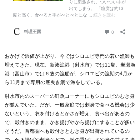
おかげで浜値が上がり、今ではシロエビ専門の若い漁師も
増えてきた。現在、新湊漁港（射水市）では11隻、岩瀬漁
港（富山市）では６隻の漁船が、シロエビの漁期の4月か
ら11月まで専用の底曳き網で漁をしている。
射水市内のスーパーの鮮魚コーナーにもシロエビのむき身
が並んでいた。だが、一般家庭では刺身で食べる機会は少
ないという。衣を付けるとかさが増え、食べ出があるの
で、殻付きのまま、かき揚げやから揚げにすることが多い
そうだ。首都圏へも殻付きとむき身が出荷されているの
で、かき揚げや刺身などで、殻の香ばしさや身の甘さを味