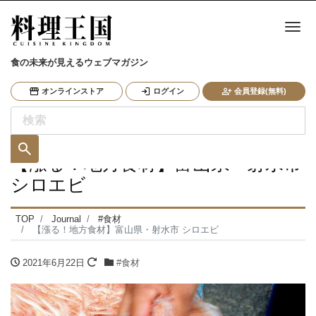
ナ
食の未来が見えるウェブマガジン
オンラインストア
ログイン
会員登録(無料)
【漲る！地方食材】富山県・射水市
シロエビ
TOP
Journal
#食材
【漲る！地方食材】富山県・射水市 シロエビ
2021年6月22日
#食材