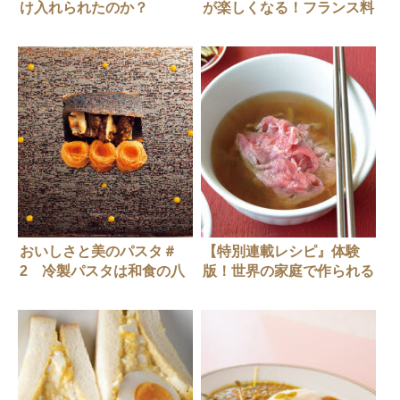
け入れられたのか？
が楽しくなる！フランス料
理のソースベスト10
おいしさと美のパスタ＃
【特別連載レシピ』体験
2 冷製パスタは和食の八
版！世界の家庭で作られる
寸
牛肉料理【台湾】牛肉湯
（ニュウロンタン）