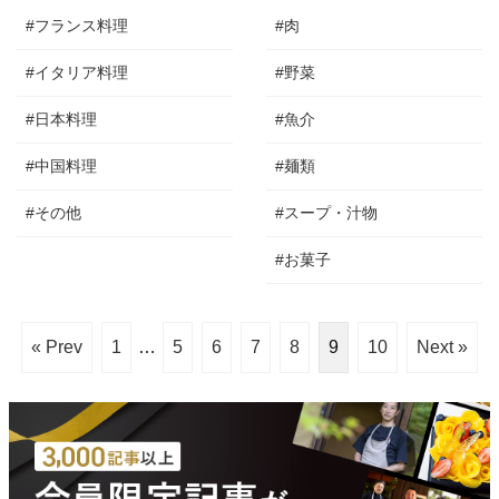
#フランス料理
#肉
#イタリア料理
#野菜
#日本料理
#魚介
#中国料理
#麺類
#その他
#スープ・汁物
#お菓子
« Prev
1
…
5
6
7
8
9
10
Next »