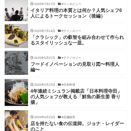
2020年7月17日
#インタビュー
イタリア料理の本質とは何か？人気シェフ6
人によるトークセッション（後編）
2020年7月14日
#テクノロジー
「クラシック」の叡智を組み合わせて作られ
るスタイリッシュな一皿。
2020年5月27日
#テクノロジー
フードイノベーションの見取り図〜料理人
編〜
2020年5月15日
#日本料理
4年連続ミシュラン掲載店「日本料理寺田」
の人気シェフが教える「鮮魚の新生姜 香り
揚」
2020年4月23日
#店舗経営
店を持たない食の伝道師。ジョナ・レイダー
のこと