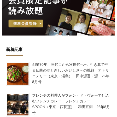
新着記事
創業70年、三代目から次世代へ─。引き算で守
る伝統の味と新しいおいしさへの挑戦 アトリ
エデリー（東京・湯島） 田中源吾・源 26年
8月号
フレンチの料理人がフォン・ド・ヴォーで仕込
むフレンチカレー フレンチカレー
SPOON（東京・西荻窪） 和田直樹 26年8月
号