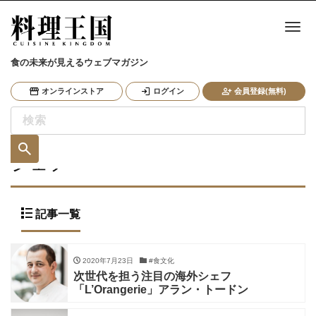
ナ
食の未来が見えるウェブマガジン
オンラインストア
ログイン
会員登録(無料)
シェフ
記事一覧
2020年7月23日
#食文化
次世代を担う注目の海外シェフ
「L’Orangerie」アラン・トードン