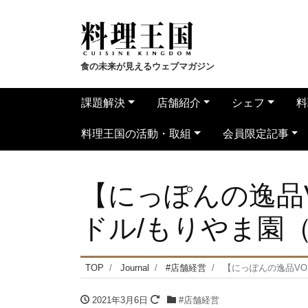
食の未来が見えるウェブマガジン
課題解決
店舗紹介
シェフ
料
料理王国の活動・取組
会員限定記事
【にっぽんの逸品V
ドル/もりやま園
TOP
Journal
#店舗経営
【にっぽんの逸品VO
2021年3月6日
#店舗経営