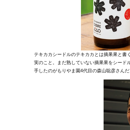
テキカカシードルのテキカカとは摘果果と書
実のこと。まだ熟していない摘果果をシード
手したのがもりやま園4代目の森山聡彦さんだ