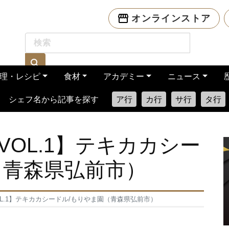
オンラインストア
理・レシピ
食材
アカデミー
ニュース
シェフ名から記事を探す
ア行
カ行
サ行
タ行
OL.1】テキカカシー
（青森県弘前市）
L.1】テキカカシードル/もりやま園（青森県弘前市）