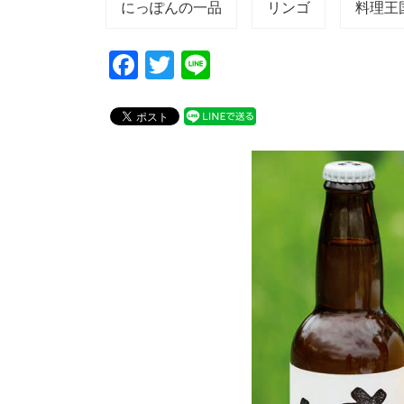
にっぽんの一品
リンゴ
料理王国
F
T
Li
a
wi
n
c
tt
e
e
er
b
o
o
k