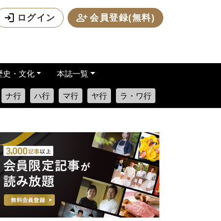
ログイン
会員登録(無料)
歴史・文化
本誌一覧
ナ行
ハ行
マ行
ヤ行
ラ・ワ行