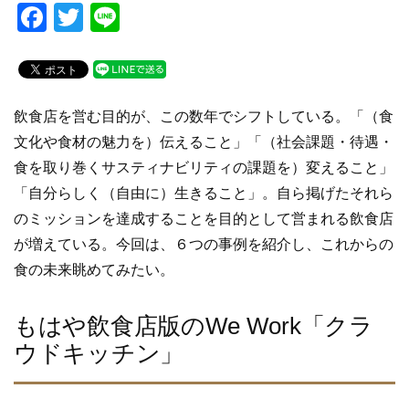
F
T
Li
a
wi
n
c
tt
e
e
er
飲食店を営む目的が、この数年でシフトしている。「（食
b
文化や食材の魅力を）伝えること」「（社会課題・待遇・
o
食を取り巻くサスティナビリティの課題を）変えること」
o
「自分らしく（自由に）生きること」。自ら掲げたそれら
k
のミッションを達成することを目的として営まれる飲食店
が増えている。今回は、６つの事例を紹介し、これからの
食の未来眺めてみたい。
もはや飲食店版のWe Work「クラ
ウドキッチン」