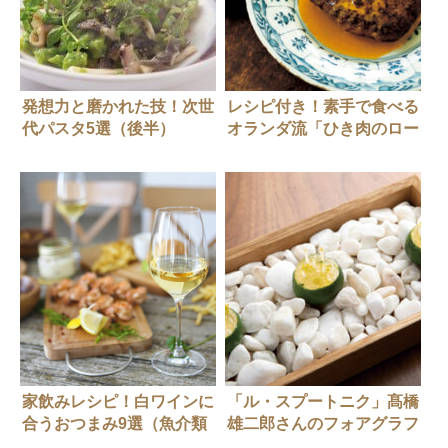
発想力と磨かれた技！次世
レシピ付き！素手で食べる
代パスタ5選（後半）
オランダ流「ひき肉のロー
スト レモンソース」
家飲みレシピ！白ワインに
「ル・スプートニク」髙橋
合うおつまみ9選（魚介類
雄二郎さんのフォアグラフ
編）
ィンガーフード6選