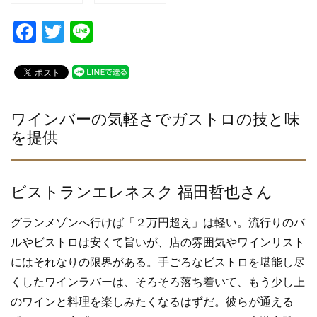
F
T
Li
a
wi
n
c
tt
e
e
er
b
ワインバーの気軽さでガストロの技と味
を提供
o
o
k
ビストランエレネスク 福田哲也さん
グランメゾンへ行けば「２万円超え」は軽い。流行りのバ
ルやビストロは安くて旨いが、店の雰囲気やワインリスト
にはそれなりの限界がある。手ごろなビストロを堪能し尽
くしたワインラバーは、そろそろ落ち着いて、もう少し上
のワインと料理を楽しみたくなるはずだ。彼らが通える