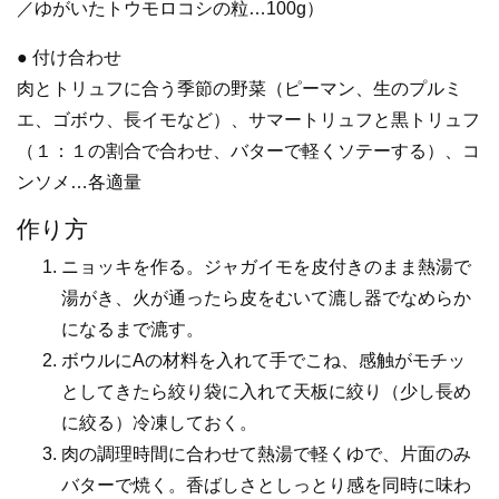
／ゆがいたトウモロコシの粒…100g）
● 付け合わせ
肉とトリュフに合う季節の野菜（ピーマン、生のプルミ
エ、ゴボウ、長イモなど）、サマートリュフと黒トリュフ
（１：１の割合で合わせ、バターで軽くソテーする）、コ
ンソメ…各適量
作り方
ニョッキを作る。ジャガイモを皮付きのまま熱湯で
湯がき、火が通ったら皮をむいて漉し器でなめらか
になるまで漉す。
ボウルにAの材料を入れて手でこね、感触がモチッ
としてきたら絞り袋に入れて天板に絞り（少し長め
に絞る）冷凍しておく。
肉の調理時間に合わせて熱湯で軽くゆで、片面のみ
バターで焼く。香ばしさとしっとり感を同時に味わ