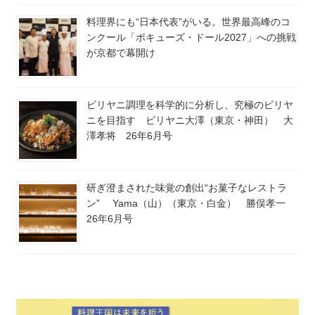
料理界にも“日本代表”がいる。世界最高峰のコ
ンクール「ボキューズ・ドール2027」への挑戦
が京都で幕開け
ビリヤニ調理を科学的に分析し、究極のビリヤ
ニを目指す ビリヤニ大澤（東京・神田） 大
澤孝将 26年6月号
研ぎ澄まされた味覚の創出“お菓子なレストラ
ン” Yama（山）（東京・白金） 勝俣孝一
26年6月号