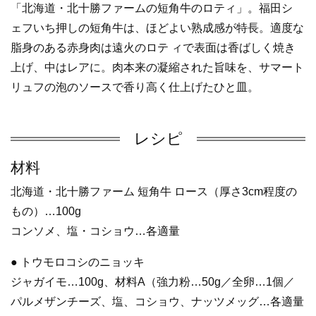
「北海道・北十勝ファームの短角牛のロティ」。福田シ
ェフいち押しの短角牛は、ほどよい熟成感が特長。適度な
脂身のある赤身肉は遠火のロテ ィで表面は香ばしく焼き
上げ、中はレアに。肉本来の凝縮された旨味を、サマート
リュフの泡のソースで香り高く仕上げたひと皿。
レシピ
材料
北海道・北十勝ファーム 短角牛 ロース（厚さ3cm程度の
もの）…100g
コンソメ、塩・コショウ…各適量
● トウモロコシのニョッキ
ジャガイモ…100g、材料A（強力粉…50g／全卵…1個／
パルメザンチーズ、塩、コショウ、ナッツメッグ…各適量