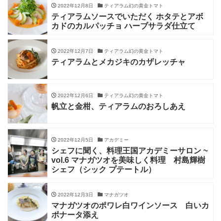
2022年12月8日
ティアラム幻の黄金トマト
ティアラムソースでいただく ホタテとアボ
カドのカルパッチョ ハーブサラダ仕立て
2022年12月7日
ティアラム幻の黄金トマト
ティアラムとメカジキのカザレッチャ
2022年12月6日
ティアラム幻の黄金トマト
帆立と金柑、ティアラムのおろしあえ
2022年12月5日
アカデミー
シェフに聞く、料理王国アカデミーサロン ~
vol.6 マナガツオを美味しく料理 村島輝樹
シェフ（シック プテートル）
2022年12月3日
マナガツオ
マナガツオのポワレ白ワインソース 白いカ
ポナータ添え