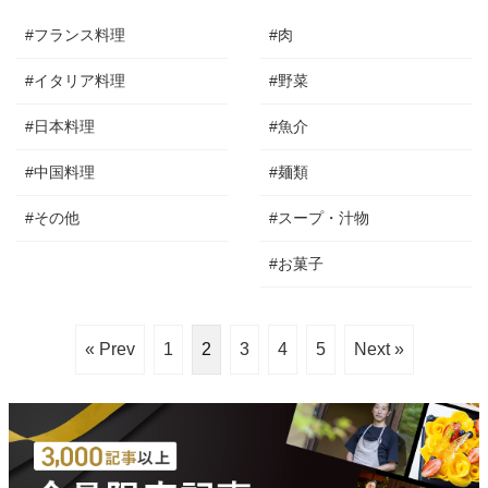
#フランス料理
#肉
#イタリア料理
#野菜
#日本料理
#魚介
#中国料理
#麺類
#その他
#スープ・汁物
#お菓子
« Prev
1
2
3
4
5
Next »