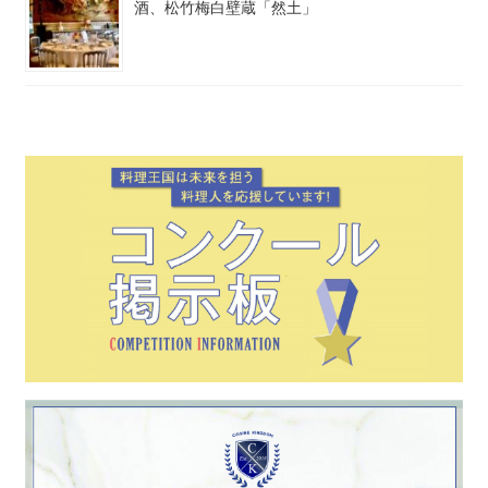
酒、松竹梅白壁蔵「然土」