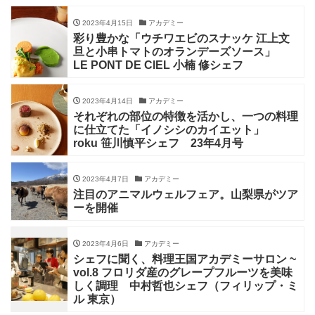
2023年4月15日
アカデミー
彩り豊かな「ウチワエビのスナッケ 江上文
旦と小串トマトのオランデーズソース」
LE PONT DE CIEL 小楠 修シェフ
2023年4月14日
アカデミー
それぞれの部位の特徴を活かし、一つの料理
に仕立てた「イノシシのカイエット」
roku 笹川慎平シェフ 23年4月号
2023年4月7日
アカデミー
注目のアニマルウェルフェア。山梨県がツア
ーを開催
2023年4月6日
アカデミー
シェフに聞く、料理王国アカデミーサロン ~
vol.8 フロリダ産のグレープフルーツを美味
しく調理 中村哲也シェフ（フィリップ・ミ
ル 東京）