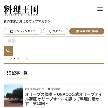
ナ
食の未来が見えるウェブマガジン
オンラインストア
ログイン
会員登録(無料)
アカデミー
記事一覧
2023年4月16日
ONAOO
オリーブの収穫 ～ONAOO公式オリーブオイ
ル講座 オリーブオイルを識って料理に活か
す 第13回～