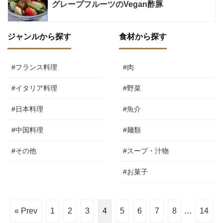
グレープフルーツのVegan酢豚
ジャンルから探す
食材から探す
#フランス料理
#肉
#イタリア料理
#野菜
#日本料理
#魚介
#中国料理
#麺類
#その他
#スープ・汁物
#お菓子
« Prev
1
2
3
4
5
6
7
8
…
14