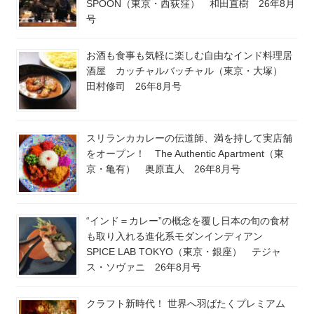
SPOON（東京・西荻窪） 和田直樹 26年8月
号
お酒も食事も気軽に楽しむ自由なインド料理居
酒屋 カッチャルバッチャル（東京・大塚）
田村修司 26年8月号
スリランカカレーの伝道師、満を持して実店舗
をオープン！ The Authentic Apartment（東
京・亀有） 奥原直人 26年8月号
“インド＝カレー”の概念を覆し日本の旬の食材
も取り入れる進化系モダンインディアン
SPICE LAB TOKYO（東京・銀座） テジャ
ス・ソヴァニ 26年8月号
クラフト新時代！ 世界へ羽ばたくプレミアム