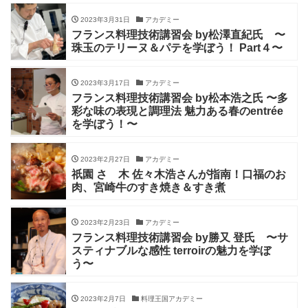
2023年3月31日
アカデミー
フランス料理技術講習会 by松澤直紀氏 〜
珠玉のテリーヌ＆パテを学ぼう！ Part４〜
2023年3月17日
アカデミー
フランス料理技術講習会 by松本浩之氏 〜多
彩な味の表現と調理法 魅力ある春のentrée
を学ぼう！〜
2023年2月27日
アカデミー
祇園 さゝ木 佐々木浩さんが指南！口福のお
肉、宮崎牛のすき焼き＆すき煮
2023年2月23日
アカデミー
フランス料理技術講習会 by勝又 登氏 〜サ
スティナブルな感性 terroirの魅力を学ぼ
う〜
2023年2月7日
料理王国アカデミー