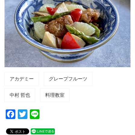
アカデミー
グレープフルーツ
中村 哲也
料理教室
F
T
Li
a
wi
n
c
tt
e