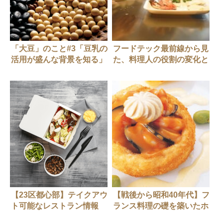
「大豆」のこと#3「豆乳の
フードテック最前線から見
活用が盛んな背景を知る」
た、料理人の役割の変化と
は？
【23区都心部】テイクアウ
【戦後から昭和40年代】フ
ト可能なレストラン情報
ランス料理の礎を築いたホ
（随時更新中）
テルの料理人たち（前編）