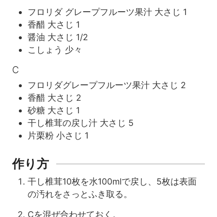
フロリダ グレープフルーツ果汁
大さじ
1
香醋
大さじ
1
醤油
大さじ
1/2
こしょう
少々
C
フロリダグレープフルーツ果汁
大さじ
2
香醋
大さじ
2
砂糖
大さじ
1
干し椎茸の戻し汁
大さじ
5
片栗粉
小さじ
1
作り方
干し椎茸10枚を水100mlで戻し、5枚は表面
の汚れをさっとふき取る。
Cを混ぜ合わせておく。