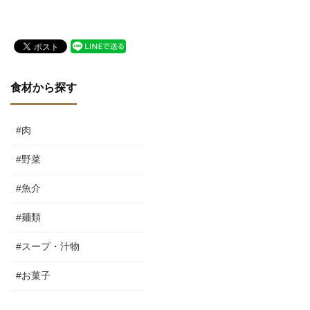
食材から探す
#肉
#野菜
#魚介
#麺類
#スープ・汁物
#お菓子