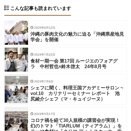
こんな記事も読まれています
2025年9月12日
沖縄の豚肉文化の魅力に迫る「沖縄県産地見
学会」を開催
2024年7月22日
食材一期一会 第17回 ルージエのフォアグ
ラ 中村哲也×鈴木啓太 24年8月号
2023年7月6日
シェフに聞く、料理王国アカデミーサロン ~
vol.10 カリナリーセミナー レポート 池
尻綾介シェフ（マ・キュイジーヌ）
2023年5月17日
コロナ禍を経て30人規模の講習会が実現！
幻のトマト「TIARLUM（ティアラム）」を