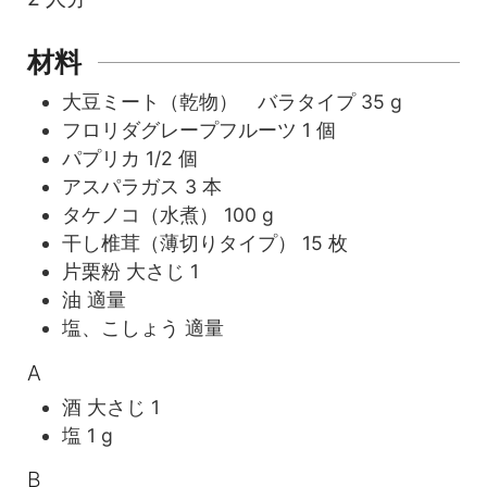
材料
大豆ミート（乾物） バラタイプ
35
g
フロリダグレープフルーツ
1
個
パプリカ
1/2
個
アスパラガス
3
本
タケノコ（水煮）
100
g
干し椎茸（薄切りタイプ）
15
枚
片栗粉
大さじ
1
油
適量
塩、こしょう
適量
A
酒
大さじ
1
塩
1
g
B