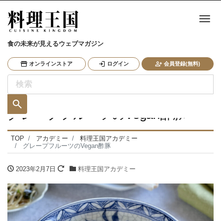
ナ
食の未来が見えるウェブマガジン
オンラインストア
ログイン
会員登録(無料)
グレープフルーツのVegan酢豚
TOP
アカデミー
料理王国アカデミー
グレープフルーツのVegan酢豚
2023年2月7日
料理王国アカデミー