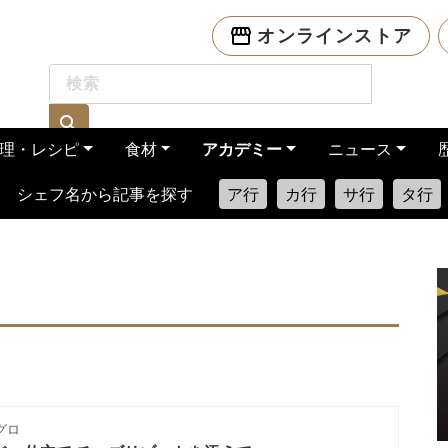
オンラインストア
理・レシピ
食材
アカデミー
ニュース
シェフ名から記事を探す
ア行
カ行
サ行
タ行
グロ