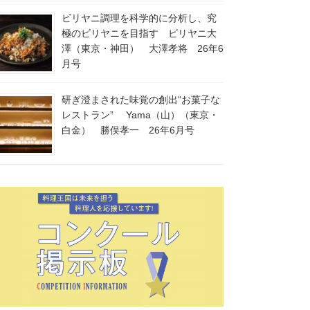
ビリヤニ調理を科学的に分析し、究
極のビリヤニを目指す ビリヤニ大
澤（東京・神田） 大澤孝将 26年6
月号
研ぎ澄まされた味覚の創出“お菓子な
レストラン” Yama（山）（東京・
白金） 勝俣孝一 26年6月号