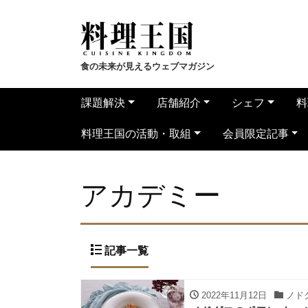
食の未来が見えるウェブマガジン
課題解決
店舗紹介
シェフ
料
料理王国の活動・取組
会員限定記事
アカデミー
記事一覧
2022年11月12日
ノド