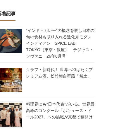
新着記事
“インド＝カレー”の概念を覆し日本の
旬の食材も取り入れる進化系モダン
インディアン SPICE LAB
TOKYO（東京・銀座） テジャス・
ソヴァニ 26年8月号
クラフト新時代！ 世界へ羽ばたくプ
レミアム酒、松竹梅白壁蔵「然土」
料理界にも“日本代表”がいる。世界最
高峰のコンクール「ボキューズ・ド
ール2027」への挑戦が京都で幕開け