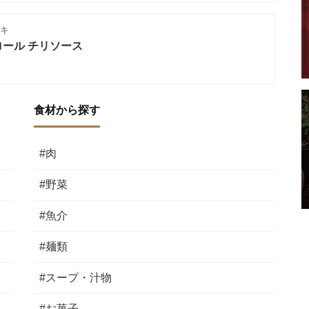
キ
ール チリソース
食材から探す
#肉
#野菜
#魚介
#麺類
#スープ・汁物
#お菓子