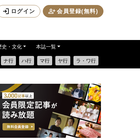
ログイン
会員登録(無料)
歴史・文化
本誌一覧
ナ行
ハ行
マ行
ヤ行
ラ・ワ行