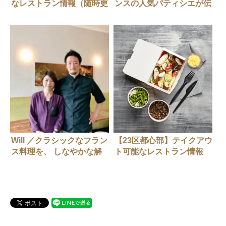
なレストラン情報（随時更
ンスの人気パティシエが伝
新中）
授する秘伝のビスキュイ4
選
Will ／クラシックなフラン
【23区都心部】テイクアウ
ス料理を、 しなやかな解
ト可能なレストラン情報
釈と表現で。
（随時更新中）