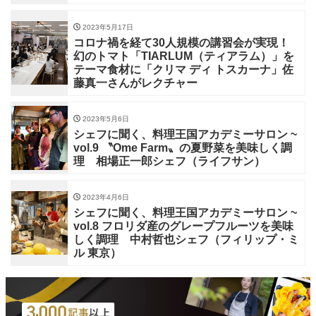
2023年5月17日
コロナ禍を経て30人規模の講習会が実現！
幻のトマト「TIARLUM（ティアラム）」を
テーマ食材に「クリマ ディ トスカーナ」佐
藤真一さんがレクチャー
2023年5月6日
シェフに聞く、料理王国アカデミーサロン ~
vol.9 〝Ome Farm〟の夏野菜を美味しく調
理 相場正一郎シェフ（ライフサン）
2023年4月6日
シェフに聞く、料理王国アカデミーサロン ~
vol.8 フロリダ産のグレープフルーツを美味
しく調理 中村哲也シェフ（フィリップ・ミ
ル 東京）