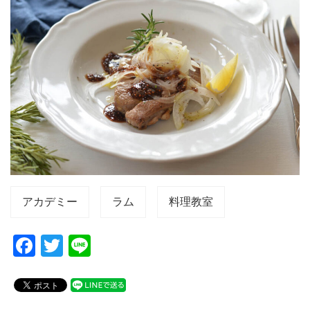
アカデミー
ラム
料理教室
F
T
Li
a
wi
n
c
tt
e