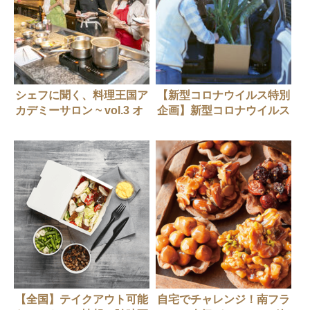
シェフに聞く、料理王国ア
【新型コロナウイルス特別
カデミーサロン ~ vol.3 オ
企画】新型コロナウイルス
ーストラリアのラムを美味
感染症。その時、日本の飲
しく料理 田淵拓シェフ
食店はどう動いた？ 「旅
（サッカパウ）
する料理人」三上奈緒さん
の場合
【全国】テイクアウト可能
自宅でチャレンジ！南フラ