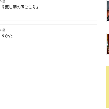
料理
すり流し鯛の煮ごこり』
料理
くりかた