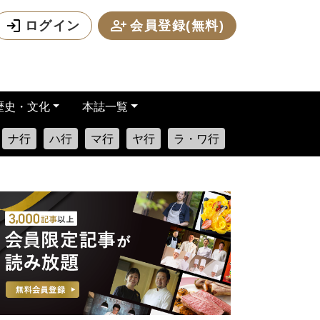
ログイン
会員登録(無料)
歴史・文化
本誌一覧
ナ行
ハ行
マ行
ヤ行
ラ・ワ行