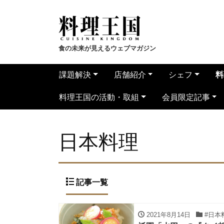
食の未来が見えるウェブマガジン
課題解決
店舗紹介
シェフ
料
料理王国の活動・取組
会員限定記事
日本料理
記事一覧
2021年8月14日
#日本