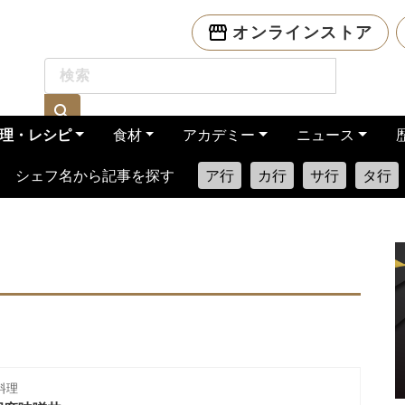
オンラインストア
理・レシピ
食材
アカデミー
ニュース
シェフ名から記事を探す
ア行
カ行
サ行
タ行
料理