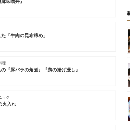
胡麻味噌丼』
れた「牛肉の昆布締め」
料理
んの『豚バラの角煮』『鶏の揚げ浸し』
ニック
の火入れ