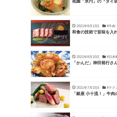
祇園「水円」の『タイ
2021年8月13日
#牛肉
和食の技術で旨味を入
2021年8月10日
#日本
「かんだ」神田裕行さ
2021年7月15日
#テク
「銀座 小十流！」牛肉