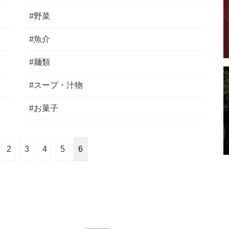
#野菜
#魚介
#麺類
#スープ・汁物
#お菓子
2
3
4
5
6