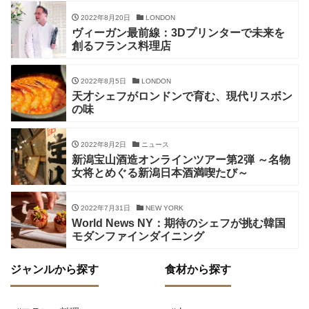
2022年8月20日
LONDON
ヴィーガン最前線：3Dプリンターで未来を
創るフランス料理店
2022年8月5日
LONDON
天才シェフがロンドンで育む、現代リスボン
の味
2022年8月2日
ニュース
新潟宝山酒造オンラインツアー第2弾 ～名物
女将とめぐる新潟日本酒満喫たび～
2022年7月31日
NEW YORK
World News NY：期待のシェフが挑む韓国
モダンファインダイニング
ジャンルから探す
食材から探す