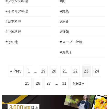
#フランス料理
#肉
#イタリア料理
#野菜
#日本料理
#魚介
#中国料理
#麺類
#その他
#スープ・汁物
#お菓子
« Prev
1
…
19
20
21
22
23
24
25
26
27
…
31
Next »