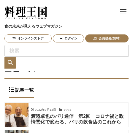
ナ
食の未来が見えるウェブマガジン
オンラインストア
ログイン
会員登録(無料)
ニュース
記事一覧
2022年9月14日
PARIS
渡邉卓也のパリ通信 第2回 コロナ禍と政
情悪化で変わる、パリの飲食店のこれから