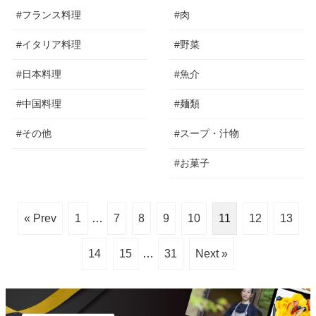
#フランス料理
#肉
#イタリア料理
#野菜
#日本料理
#魚介
#中国料理
#麺類
#その他
#スープ・汁物
#お菓子
« Prev
1
…
7
8
9
10
11
12
13
14
15
…
31
Next »