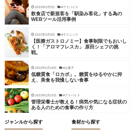
2022年3月5日
#アドバイス
飲食店で新規客を「馴染み客化」する為の
WEBツール活用事例
2022年3月3日
#テクニック
【医療ガストロノミー】食事制限でもおいし
く！「アロマフレスカ」 原田シェフの挑
戦。
2022年2月18日
#お菓子
低糖質食「ロカボ」。糖質をゆるやかに抑
え、美食を我慢しない食事
2022年2月15日
#アドバイス
管理栄養士が教える！病気や気になる症状の
ある人のための食事の作り方
ジャンルから探す
食材から探す