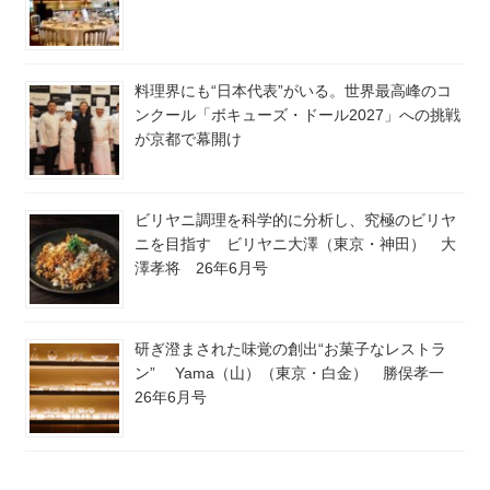
料理界にも“日本代表”がいる。世界最高峰のコ
ンクール「ボキューズ・ドール2027」への挑戦
が京都で幕開け
ビリヤニ調理を科学的に分析し、究極のビリヤ
ニを目指す ビリヤニ大澤（東京・神田） 大
澤孝将 26年6月号
研ぎ澄まされた味覚の創出“お菓子なレストラ
ン” Yama（山）（東京・白金） 勝俣孝一
26年6月号