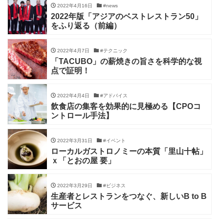
2022年4月16日
#news
2022年版「アジアのベストレストラン50」
をふり返る（前編）
2022年4月7日
#テクニック
「TACUBO」の薪焼きの旨さを科学的な視
点で証明！
2022年4月4日
#アドバイス
飲食店の集客を効果的に見極める【CPOコ
ントロール手法】
2022年3月31日
#イベント
ローカルガストロノミーの本質「里山十帖」
ｘ「とおの屋 要」
2022年3月29日
#ビジネス
生産者とレストランをつなぐ、新しいB to B
サービス