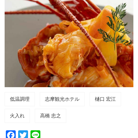
低温調理
志摩観光ホテル
樋口 宏江
火入れ
高橋 忠之
F
T
Li