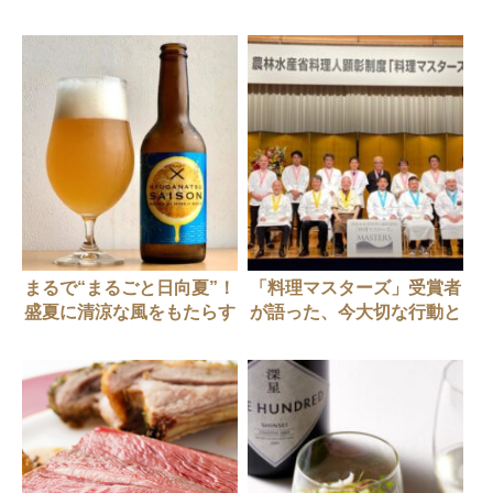
長 樋口宏江シェフの火入
ック本。
れ哲学
まるで“まるごと日向夏”！
「料理マスターズ」受賞者
盛夏に清涼な風をもたらす
が語った、今大切な行動と
爽やかなビール
次世代へ伝え続けることの
重要性。