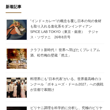
新着記事
“インド＝カレー”の概念を覆し日本の旬の食材
も取り入れる進化系モダンインディアン
SPICE LAB TOKYO（東京・銀座） テジャ
ス・ソヴァニ 26年8月号
クラフト新時代！ 世界へ羽ばたくプレミアム
酒、松竹梅白壁蔵「然土」
料理界にも“日本代表”がいる。世界最高峰のコ
ンクール「ボキューズ・ドール2027」への挑戦
が京都で幕開け
ビリヤニ調理を科学的に分析し、究極のビリヤ