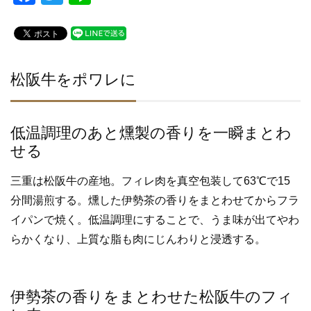
a
wi
n
c
tt
e
e
er
b
松阪牛をポワレに
o
o
低温調理のあと燻製の香りを一瞬まとわ
k
せる
三重は松阪牛の産地。フィレ肉を真空包装して63℃で15
分間湯煎する。燻した伊勢茶の香りをまとわせてからフラ
イパンで焼く。低温調理にすることで、うま味が出てやわ
らかくなり、上質な脂も肉にじんわりと浸透する。
伊勢茶の香りをまとわせた松阪牛のフィ