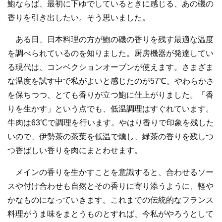
鮑ならば、最初に下ゆでしているときに感じる、あの磯の
香りを引き出したい。そう思いました。
ある日、日本料理の方が鮑の磯の香りを残す最適な温度
を調べられているのを知りました。厨房機器が発達してい
る現代は、コンベクションオーブンが使えます。さまざま
な温度を試す中で私がよいと感じたのが57℃。やわらかさ
を保ちつつ、とても香りが立つ鮑に仕上がりました。「香
りを生かす」という点でも、低温調理はすぐれています。
牛肉は63℃で調理を行います。やはり香りで印象を残した
いので、伊勢茶の茶葉を低温で燻し、緑茶の香りを残しつ
つ香ばしい香りを肉にまとわせます。
メインの香りを生かすことを意識すると、合わせるソー
スや付け合わせも自然とその香りに寄り添うように、軽や
かなものになっていきます。これまでの伝統的なフランス
料理がうま味をまとうものとすれば、今私がやろうとして