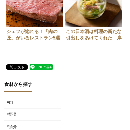
シェフが惚れる！「肉の
この日本酒は料理の新たな
匠」がいるレストラン5選
引出しをあけてくれた 岸
田 周三氏（カンテサン
ス）「ヤリイカ、キュウ
リ、南高梅のスープ」
×SAKE HUNDRED「深
星」
食材から探す
#肉
#野菜
#魚介