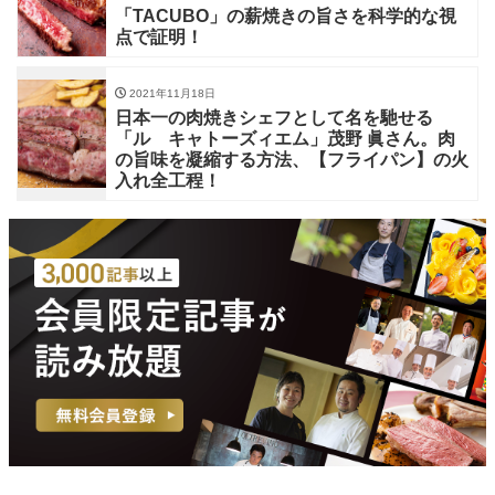
「TACUBO」の薪焼きの旨さを科学的な視
点で証明！
2021年11月18日
日本一の肉焼きシェフとして名を馳せる
「ル キャトーズィエム」茂野 眞さん。肉
の旨味を凝縮する方法、【フライパン】の火
入れ全工程！