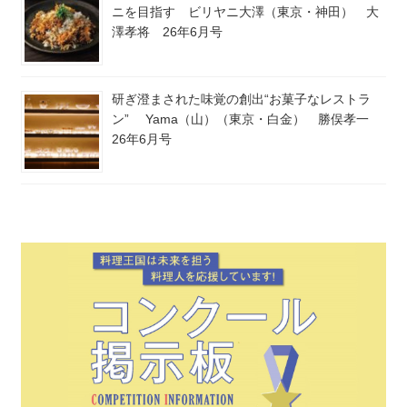
ニを目指す ビリヤニ大澤（東京・神田） 大
澤孝将 26年6月号
研ぎ澄まされた味覚の創出“お菓子なレストラ
ン” Yama（山）（東京・白金） 勝俣孝一
26年6月号