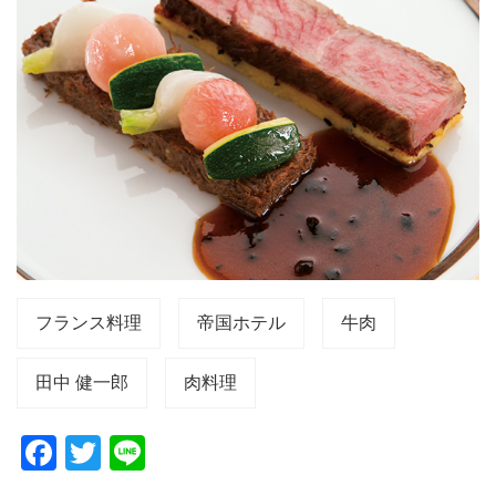
フランス料理
帝国ホテル
牛肉
田中 健一郎
肉料理
F
T
Li
a
wi
n