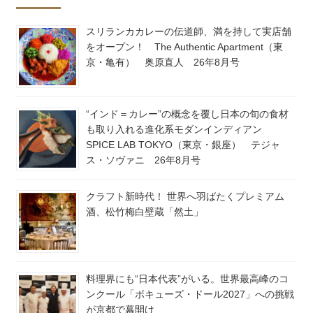
スリランカカレーの伝道師、満を持して実店舗
をオープン！ The Authentic Apartment（東
京・亀有） 奥原直人 26年8月号
“インド＝カレー”の概念を覆し日本の旬の食材
も取り入れる進化系モダンインディアン
SPICE LAB TOKYO（東京・銀座） テジャ
ス・ソヴァニ 26年8月号
クラフト新時代！ 世界へ羽ばたくプレミアム
酒、松竹梅白壁蔵「然土」
料理界にも“日本代表”がいる。世界最高峰のコ
ンクール「ボキューズ・ドール2027」への挑戦
が京都で幕開け