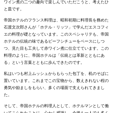
ワイン煮の二つの趣向で楽しんでいただこうと、考えたひ
と皿です。
帝国ホテルのフランス料理は、昭和初期に料理長を務めた
石渡文次郎さんが「ホテル・リッツ」で学んだエスコフィ
エの料理が礎となっています。このスペシャリテも、帝国
ホテルの伝統の味であるビーフシチューをベースにしつ
つ、見た目も工夫して赤ワイン煮に仕立てています。この
料理のように、帝国ホテルは「伝統とは革新とともにあ
る」という言葉とともに歩んできたのです。
私はいつも村上ムッシュからもらった包丁を、机のそばに
置いています。これまでこの宝物から、数えきれない程の
勇気や励ましをもらい、多くの場面で支えられてきまし
た。
そして、帝国ホテルの料理人として、ホテルマンとして働
いてこられたことに、心から感謝し、今後も一人でも多く