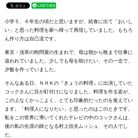
c
tt
e
e
er
小学５、６年生の頃だと思いますが、給食に出て「おいし
b
い」と思った料理を家へ帰って再現していました。もちろ
o
ん作り方は自己流です。
o
東京・浅草の鞄問屋の生まれで、母は朝から晩まで仕事に
k
追われていました。少しでも母を助けたい、その一念で、
夕飯を作っていました。
そんなある日、ＮＨＫの『きょうの料理』に出演していた
コックさんに目が釘付けになりました。料理を作る姿が、
この上なくかっこよく、とても印象的だったのを覚えてい
ます。「料理人になりたい」と思ったのはこのときです。
私をこの世界に導いてくれたテレビの中のコックさんは、
後の私の生涯の師となる村上信夫ムッシュ、その人でし
た。