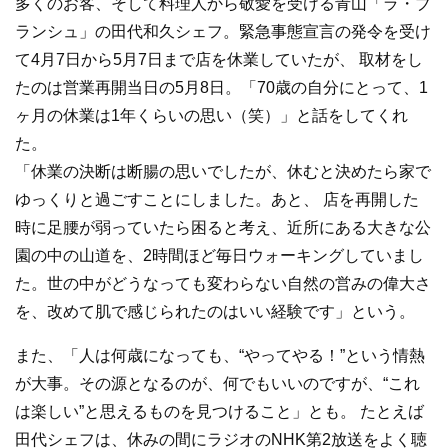
多くのお客、そして料理人から敬愛を受ける青山「ラ・ブ
ランシュ」の田代和久シェフ。緊急事態宣言の発令を受け
て4月7日から5月7日まで店を休業していたが、 取材をし
たのは営業再開当日の5月8日。「70歳の自分にとって、1
ヶ月の休業は1年くらいの思い（笑）」と話をしてくれ
た。
「休業の決断は断腸の思いでしたが、休むと決めたら家で
ゆっくりと過ごすことにしました。あと、 店を再開した
時に足腰が弱っていたら困ると考え、近所にある大きな公
園の中の山道を、2時間ほど毎日ウォーキングしていまし
た。世の中がどうなっても変わらない自然の営みの偉大さ
を、改めて肌で感じられたのはいい経験です」という。
また、「人は何歳になっても、“やってやる！”という情熱
が大事。その源となるのが、何でもいいのですが、“これ
は楽しい”と思えるものを見つけること」とも。 たとえば
田代シェフは、休みの間にラジオのNHK第2放送をよく聴