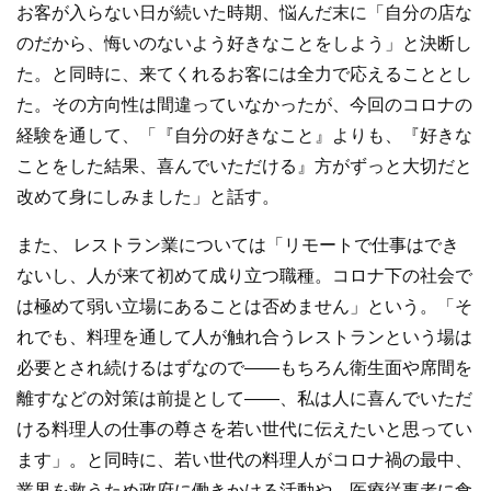
お客が入らない日が続いた時期、悩んだ末に「自分の店な
のだから、悔いのないよう好きなことをしよう」と決断し
た。と同時に、来てくれるお客には全力で応えることとし
た。その方向性は間違っていなかったが、今回のコロナの
経験を通して、「『自分の好きなこと』よりも、『好きな
ことをした結果、喜んでいただける』方がずっと大切だと
改めて身にしみました」と話す。
また、 レストラン業については「リモートで仕事はでき
ないし、人が来て初めて成り立つ職種。コロナ下の社会で
は極めて弱い立場にあることは否めません」という。「そ
れでも、料理を通して人が触れ合うレストランという場は
必要とされ続けるはずなので――もちろん衛生面や席間を
離すなどの対策は前提として――、私は人に喜んでいただ
ける料理人の仕事の尊さを若い世代に伝えたいと思ってい
ます」。と同時に、若い世代の料理人がコロナ禍の最中、
業界を救うため政府に働きかける活動や、医療従事者に食