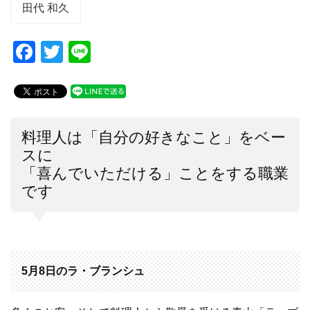
田代 和久
F
T
Li
a
wi
n
c
tt
e
e
er
b
料理人は「自分の好きなこと」をベー
スに
o
「喜んでいただける」ことをする職業
o
です
k
5月8日のラ・ブランシュ