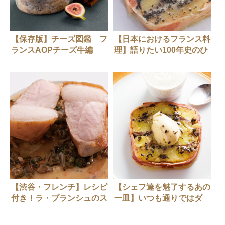
【保存版】チーズ図鑑 フ
【日本におけるフランス料
ランスAOPチーズ牛編
理】語りたい100年史のひ
と皿３選（ラ・ブレー、コ
ート・ドール、ラ・ブラン
シュ）
【渋谷・フレンチ】レシピ
【シェフ達を魅了するあの
付き！ラ・ブランシュのス
一皿】いつも通りではダ
ペシャリテ「千代幻豚のロ
メ！27年進化を続ける看板
ティ ワイルドスライス添
料理