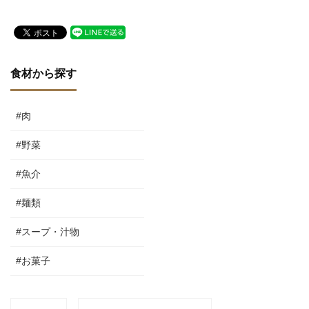
え」
食材から探す
#肉
#野菜
#魚介
#麺類
#スープ・汁物
#お菓子