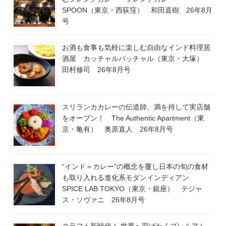
SPOON（東京・西荻窪） 和田直樹 26年8月
号
お酒も食事も気軽に楽しむ自由なインド料理居
酒屋 カッチャルバッチャル（東京・大塚）
田村修司 26年8月号
スリランカカレーの伝道師、満を持して実店舗
をオープン！ The Authentic Apartment（東
京・亀有） 奥原直人 26年8月号
“インド＝カレー”の概念を覆し日本の旬の食材
も取り入れる進化系モダンインディアン
SPICE LAB TOKYO（東京・銀座） テジャ
ス・ソヴァニ 26年8月号
クラフト新時代！ 世界へ羽ばたくプレミアム