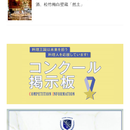
酒、松竹梅白壁蔵「然土」