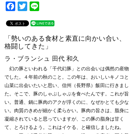
F
T
Li
a
wi
n
c
tt
e
e
er
「勢いのある食材と素直に向かい合い、
b
格闘してきた」
o
ラ・ブランシュ 田代 和久
o
幻の豚といわれる「千代幻豚」との出会いは偶然の産物
k
でした。４年前の秋のこと。この年は、おいしいキノコと
山菜に出会いたいと思い、信州（長野県）飯田に行きまし
た。そこで、豚のしゃぶしゃぶを食べたんです。これが旨
い。普通、鍋に豚肉のアクが浮くのに、なぜかとても少な
い。肉質のきめが細かく柔らかい。豚肉の旨さは、脂身に
凝縮されていると思っていますが、この豚の脂身は甘く
て、とろけるよう。これはイケる、と確信しましたね。