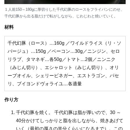
１人前150～180gに厚切りした千代幻豚のロースをフライパンにのせ、
千代幻豚から出る脂だけで転がしながら、じわじわと焼いていく。
材料
千代幻豚（ロース）…160g ／ワイルドライス（リ・ソ
バージュ）…150g ／ベーコン…30g／ニンジン、セロ
リラブ、タマネギ…各50g／トマト…2個／ニンニク
（みじん切り）、エシャロット（みじん切り）、オリ
ーブオイル、シェリービネガー、エストラゴン、パセ
リ、ブイヨンドヴォライユ…各適量
作り方
千代幻豚を焼く。 千代幻豚は脂が厚いので、30 ～
40分かけてしっかりと脂を出しながら、焼きあげて
いく（最初の厚さの半分くらいになるまで）。この