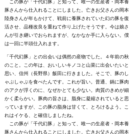
この豚が「千代幻豚」と知って、唯一の生産者・岡本養
豚さんから仕入れることにしました。亡きお父さんの岡本
陸身さんが年もかけて、戦前に養豚されていた幻の豚を復
活させ、品種改良を重ねて作り上げたそうです。今は娘さ
んが引き継いでおられますが、なかなか手に入らない。僕
は一回に半頭仕入れます。
「千代幻豚」との出会いは偶然の産物でした。４年前の秋
のこと。この年は、おいしいキノコと山菜に出会いたいと
思い、信州（長野県）飯田に行きました。そこで、豚のし
ゃぶしゃぶを食べたんです。これが旨い。普通、鍋に豚肉
のアクが浮くのに、なぜかとても少ない。肉質のきめが細
かく柔らかい。豚肉の旨さは、脂身に凝縮されていると思
っていますが、この豚の脂身は甘くて、とろけるよう。こ
れはイケる、と確信しましたね。
この豚が「千代幻豚」と知って、唯一の生産者・岡本養
豚さんから仕入れることにしました。亡きお父さんの岡本