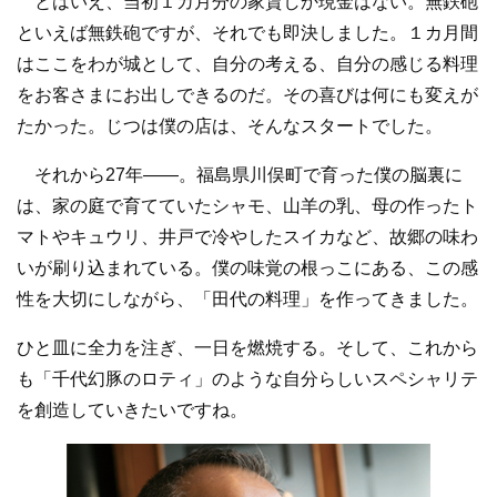
とはいえ、当初１カ月分の家賃しか現金はない。無鉄砲
といえば無鉄砲ですが、それでも即決しました。１カ月間
はここをわが城として、自分の考える、自分の感じる料理
をお客さまにお出しできるのだ。その喜びは何にも変えが
たかった。じつは僕の店は、そんなスタートでした。
それから27年――。福島県川俣町で育った僕の脳裏に
は、家の庭で育てていたシャモ、山羊の乳、母の作ったト
マトやキュウリ、井戸で冷やしたスイカなど、故郷の味わ
いが刷り込まれている。僕の味覚の根っこにある、この感
性を大切にしながら、「田代の料理」を作ってきました。
ひと皿に全力を注ぎ、一日を燃焼する。そして、これから
も「千代幻豚のロティ」のような自分らしいスペシャリテ
を創造していきたいですね。