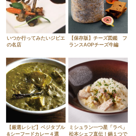
いつか行ってみたいジビエ
【保存版】チーズ図鑑 フ
の名店
ランスAOPチーズ牛編
【厳選レシピ】ベジタブル
ミシュラン一つ星「ラペ」
&シーフードカレー４選
松本シェフ直伝！鍋１つで