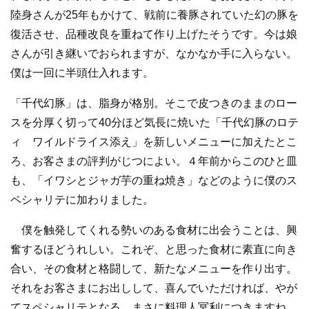
陸身さんが25年もかけて、戦前に養豚されていた幻の豚を
復活させ、品種改良を重ねて作り上げたそうです。今は娘
さんが引き継いでおられますが、なかなか手に入らない。
僕は一回に半頭仕入れます。
「千代幻豚」は、脂身が格別。そこで皮つきのままのロー
スを分厚く切って40分ほど気長に焼いた「千代幻豚のロテ
ィ ワイルドライス添え」を新しいメニューに加えたとこ
ろ、お客さまの評判がじつによい。４年前からこのひと皿
も、「イワシとジャガ芋の重ね焼き」などのように僕のス
ペシャリテに加わりました。
僕を触発してくれる勢いのある食材に出会うことは、興
奮するほどうれしい。これぞ、と思った食材に素直に向き
合い、その食材と格闘して、新たなメニューを作り出す。
それをお客さまにお出しして、喜んでいただければ、やが
てスペシャリテとなる。まさに料理人冥利につきますね。