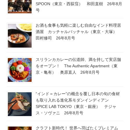
SPOON（東京・西荻窪） 和田直樹 26年8月
号
お酒も食事も気軽に楽しむ自由なインド料理居
酒屋 カッチャルバッチャル（東京・大塚）
田村修司 26年8月号
スリランカカレーの伝道師、満を持して実店舗
をオープン！ The Authentic Apartment（東
京・亀有） 奥原直人 26年8月号
“インド＝カレー”の概念を覆し日本の旬の食材
も取り入れる進化系モダンインディアン
SPICE LAB TOKYO（東京・銀座） テジャ
ス・ソヴァニ 26年8月号
クラフト新時代！ 世界へ羽ばたくプレミアム