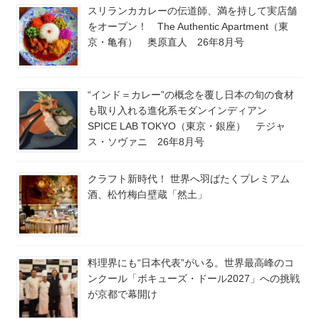
スリランカカレーの伝道師、満を持して実店舗
をオープン！ The Authentic Apartment（東
京・亀有） 奥原直人 26年8月号
“インド＝カレー”の概念を覆し日本の旬の食材
も取り入れる進化系モダンインディアン
SPICE LAB TOKYO（東京・銀座） テジャ
ス・ソヴァニ 26年8月号
クラフト新時代！ 世界へ羽ばたくプレミアム
酒、松竹梅白壁蔵「然土」
料理界にも“日本代表”がいる。世界最高峰のコ
ンクール「ボキューズ・ドール2027」への挑戦
が京都で幕開け