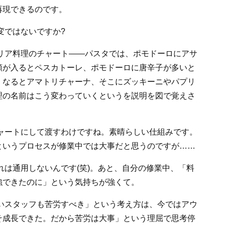
再現できるのです。
変ではないですか?
リア料理のチャート――パスタでは、ポモドーロにアサ
類が入るとペスカトーレ、ポモドーロに唐辛子が多いと
くなるとアマトリチャーナ、そこにズッキーニやパプリ
理の名前はこう変わっていくというを説明を図で覚えさ
ャートにして渡すわけですね。素晴らしい仕組みです。
というプロセスが修業中では大事だと思うのですが……
は通用しないんです(笑)。あと、自分の修業中、「料
強できたのに」という気持ちが強くて。
いスタッフも苦労すべき」という考え方は、今ではアウ
そ成長できた。だから苦労は大事」という理屈で思考停