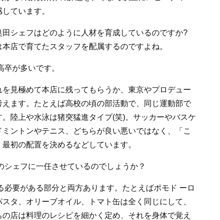
感しています。
奥田シェフはどのように人材を育成しているのですか?
は本店で育てたスタッフを配属するのですよね。
高卒が多いです。
れを見極めて本店に残ってもらうか、東京やプロデュー
考えます。たとえば高校の頃の部活動で、同じ運動部で
。陸上や水泳は猪突猛進タイプ(笑)。サッカーやバスケ
ドミントンやテニス、どちらが良い悪いではなく、「こ
、最初の配置を決めるなどしています。
のシェフに一任させているのでしょうか？
る必要がある部分と両方あります。たとえばポモド ーロ
パスタ、オリーブオイル、トマト缶は全く同じにして、
ちの店は料理のレシピを細かく定め、それを身体で覚え