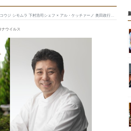
シモムラ 下村浩司シェフ × アル・ケッチァーノ 奥田政行シェフ（前編）
ロナウイルス