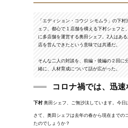
k
「エディション・コウジ シモムラ」の下村
ェフ。都心で 1 店舗を構える下村シェフ
に多店舗を運営する奥田シェフ。2人はあ
店を営んできたという意味では共通だ。
そんな二人の対談を、前編・後編の２回に
緒に、人材育成について話が広がった。
コロナ禍では、迅速
下村
奥田シェフ、ご無沙汰しています。今日
さて、奥田シェフは去年の春から現在までの
たのでしょうか？