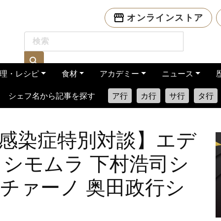
オンラインストア
理・レシピ
食材
アカデミー
ニュース
シェフ名から記事を探す
ア行
カ行
サ行
タ行
感染症特別対談】エデ
 シモムラ 下村浩司シ
ッチァーノ 奥田政行シ