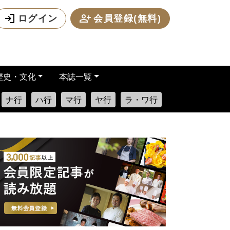
ログイン
会員登録(無料)
歴史・文化
本誌一覧
ナ行
ハ行
マ行
ヤ行
ラ・ワ行