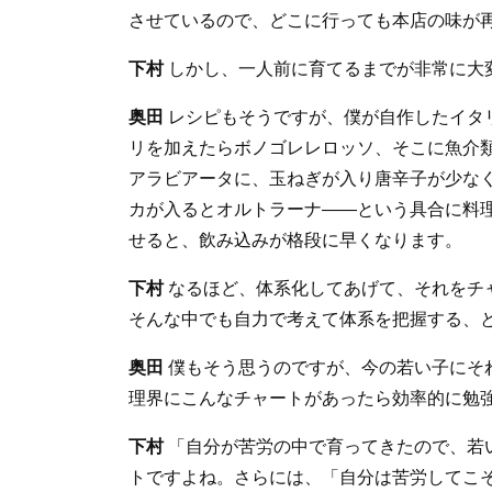
させているので、どこに行っても本店の味が
下村
しかし、一人前に育てるまでが非常に大
奥田
レシピもそうですが、僕が自作したイタ
リを加えたらボノゴレレロッソ、そこに魚介
アラビアータに、玉ねぎが入り唐辛子が少な
カが入るとオルトラーナ――という具合に料
せると、飲み込みが格段に早くなります。
下村
なるほど、体系化してあげて、それをチ
そんな中でも自力で考えて体系を把握する、
奥田
僕もそう思うのですが、今の若い子にそれ
理界にこんなチャートがあったら効率的に勉
下村
「自分が苦労の中で育ってきたので、若
トですよね。さらには、「自分は苦労してこ