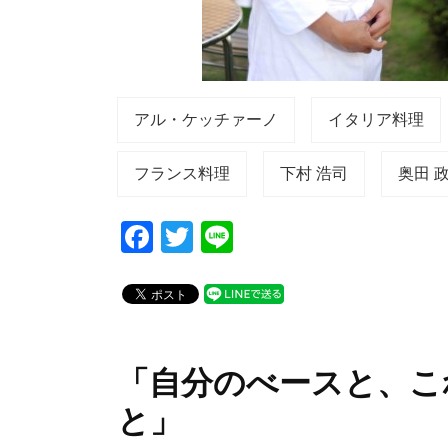
アル・ケッチァーノ
イタリア料理
フランス料理
下村 浩司
奥田 
F
T
Li
a
wi
n
c
tt
e
e
er
b
「自分のべースと、こ
o
と」
o