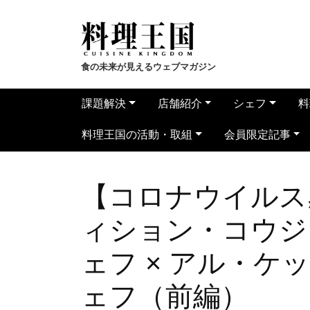
食の未来が見えるウェブマガジン
課題解決
店舗紹介
シェフ
料
料理王国の活動・取組
会員限定記事
【コロナウイルス
ィション・コウジ
ェフ × アル・ケ
ェフ（前編）