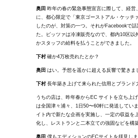
奥田
昨年の春の緊急事態宣言に際して、経営
に、都心限定で「東京ゴーストアル・ケッチァ
したのが、対策の一つ。それがFacebook
た。ピッツァは冷凍販売なので、都内10区以
かスタッフの給料を払うことができました。
下村
確か4万枚売れたとか？
奥田
はい。予想を遥かに超える反響で驚きま
下村
長年築き上げて来られた信用とブランド
うちの店は、昨年春からEC サイトを立ち上
は全国津々浦々、1日50〜60軒に発送して
イト内で新たな企画を実施し、一定の収益を
化し、レストランと二本立ての強固なビを構
奥田
僕もエディションのECサイトを拝見し