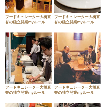
フードキュレーター大橋直
フードキュレーター大橋直
誉の独立開業myルール
誉の独立開業myルール
vol.1 料理ができなくても
vol.3 食べ歩きの修業時代
違う道を辿って独立開業し
肌で感じたことが独立の武
た先は
器に
フードキュレーター大橋直
フードキュレーター大橋直
誉の独立開業myルール
誉の独立開業myルール
vol.10 “チーム作りはなし”
vol.2 語学ゼロでの渡仏確
独自のルールが生むチーム
信とサバイバル力で無謀を