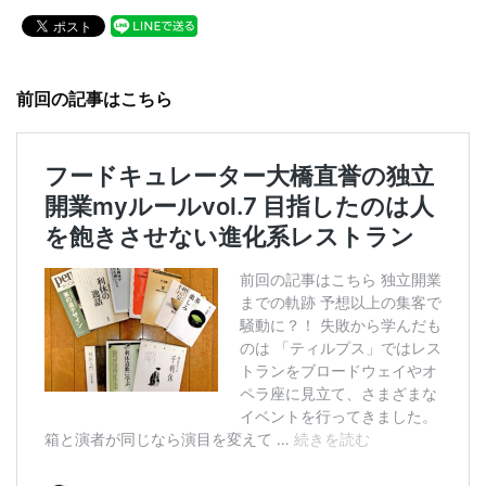
c
tt
e
e
er
b
前回の記事はこちら
o
o
k