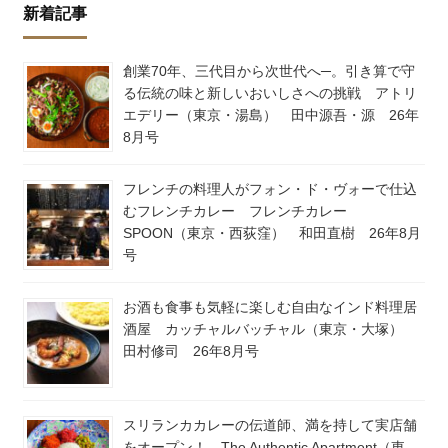
新着記事
創業70年、三代目から次世代へ─。引き算で守
る伝統の味と新しいおいしさへの挑戦 アトリ
エデリー（東京・湯島） 田中源吾・源 26年
8月号
フレンチの料理人がフォン・ド・ヴォーで仕込
むフレンチカレー フレンチカレー
SPOON（東京・西荻窪） 和田直樹 26年8月
号
お酒も食事も気軽に楽しむ自由なインド料理居
酒屋 カッチャルバッチャル（東京・大塚）
田村修司 26年8月号
スリランカカレーの伝道師、満を持して実店舗
をオープン！ The Authentic Apartment（東