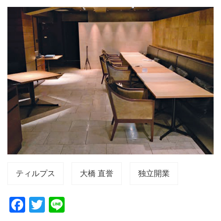
ティルプス
大橋 直誉
独立開業
F
T
Li
a
wi
n