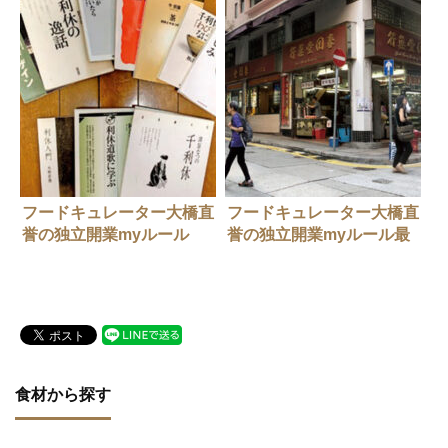
力の秘密は？
成功に
フードキュレーター大橋直
フードキュレーター大橋直
誉の独立開業myルール
誉の独立開業myルール最
vol.7 目指したのは人を飽
終回 趣味を活かした!? 生
きさせない進化系レストラ
産者と店をつなぐライフワ
ン
ークとは
食材から探す