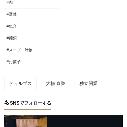
#肉
#野菜
#魚介
#麺類
#スープ・汁物
#お菓子
ティルプス
大橋 直誉
独立開業
SNSでフォローする