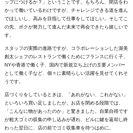
ップにつけるか？」ということです。もちろん、閉店をわ
かって働いているわけですが、チャレンジできる道を進ん
でほしいし、高みを目指して仕事をしてほしい。そしてこ
の先、ボクが努力して進んだ未来で再会できたら嬉しいで
す。
スタッフの実際の進路ですが、コラボレーションした渥美
創太シェフのレストランで働くためにフランスに行く子、
NYや香港で働く子、国内で新規立ち上げの主要メンバー
として働く子など、個々に素晴らしい活躍を見せてくれそ
うです。
店づくりをしているときは、「あれがない、これがない」
といろいろ買い足しましたが、お店を閉める段階では、
「こんなに物があったのか」と驚きました。自業自得です
が粗大ゴミの収集の申し込みが遅れ、ビルに鍵を返却し終
わった翌日に、店の前でゴミ収集車を待つはめに。