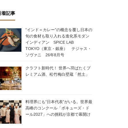
新着記事
“インド＝カレー”の概念を覆し日本の
旬の食材も取り入れる進化系モダン
インディアン SPICE LAB
TOKYO（東京・銀座） テジャス・
ソヴァニ 26年8月号
クラフト新時代！ 世界へ羽ばたくプ
レミアム酒、松竹梅白壁蔵「然土」
料理界にも“日本代表”がいる。世界最
高峰のコンクール「ボキューズ・ド
ール2027」への挑戦が京都で幕開け