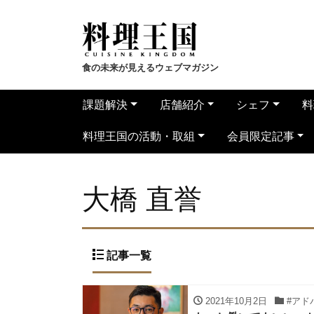
食の未来が見えるウェブマガジン
課題解決
店舗紹介
シェフ
料
料理王国の活動・取組
会員限定記事
大橋 直誉
記事一覧
2021年10月2日
#アド