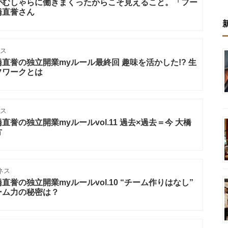
がむしゃらに働きまくったからこそ見えること。「フー
橋直誉さん
ス
直誉の独立開業myルール最終回 趣味を活かした!? 生
フワークとは
ス
誉の独立開業myルールvol.11 過去×過去＝今 大橋
方
ネス
誉の独立開業myルールvol.10 “チーム作りはなし”
ーム力の秘密は？