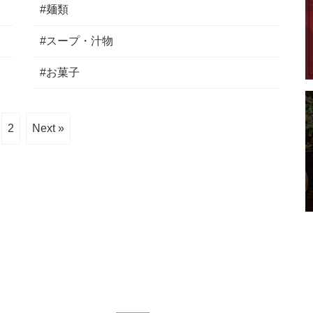
#麺類
#スープ・汁物
#お菓子
2
Next »