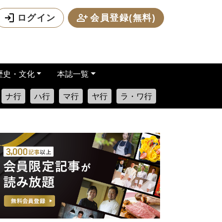
ログイン
会員登録(無料)
歴史・文化
本誌一覧
ナ行
ハ行
マ行
ヤ行
ラ・ワ行