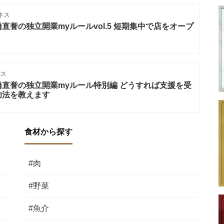
ネス
誉の独立開業myルールvol.5 短期集中で店をオープ
ス
直誉の独立開業myルール特別編 どうすれば支援を受
功法を教えます
食材から探す
#肉
#野菜
#魚介