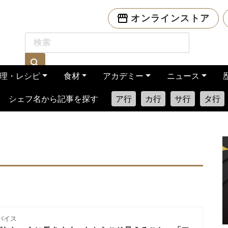
オンラインストア
理・レシピ
食材
アカデミー
ニュース
シェフ名から記事を探す
ア行
カ行
サ行
タ行
バイス