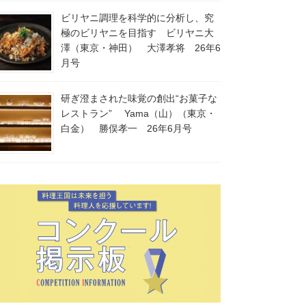
ビリヤニ調理を科学的に分析し、究
極のビリヤニを目指す ビリヤニ大
澤（東京・神田） 大澤孝将 26年6
月号
研ぎ澄まされた味覚の創出“お菓子な
レストラン” Yama（山）（東京・
白金） 勝俣孝一 26年6月号