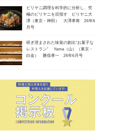
ビリヤニ調理を科学的に分析し、究
極のビリヤニを目指す ビリヤニ大
澤（東京・神田） 大澤孝将 26年6
月号
研ぎ澄まされた味覚の創出“お菓子な
レストラン” Yama（山）（東京・
白金） 勝俣孝一 26年6月号