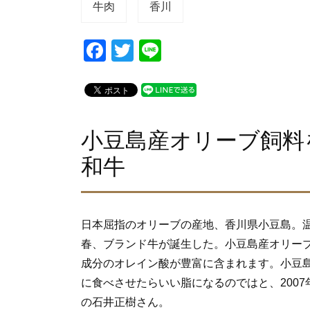
牛肉
香川
F
T
Li
a
wi
n
c
tt
e
e
er
b
小豆島産オリーブ飼料
o
和牛
o
k
日本屈指のオリーブの産地、香川県小豆島。
春、ブランド牛が誕生した。小豆島産オリー
成分のオレイン酸が豊富に含まれます。小豆
に食べさせたらいい脂になるのではと、200
の石井正樹さん。