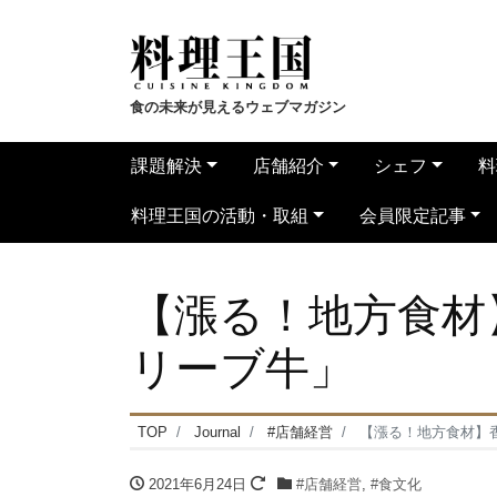
食の未来が見えるウェブマガジン
課題解決
店舗紹介
シェフ
料
料理王国の活動・取組
会員限定記事
【漲る！地方食材
リーブ牛」
TOP
Journal
#店舗経営
【漲る！地方食材】
2021年6月24日
#店舗経営
,
#食文化