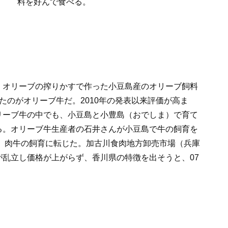
料を好んで食べる。
、オリーブの搾りかすで作った小豆島産のオリーブ飼料
たのがオリーブ牛だ。2010年の発表以来評価が高ま
リーブ牛の中でも、小豆島と小豊島（おでしま）で育て
る。オリーブ牛生産者の石井さんが小豆島で牛の飼育を
が、肉牛の飼育に転じた。加古川食肉地方卸売市場（兵庫
乱立し価格が上がらず、香川県の特徴を出そうと、07