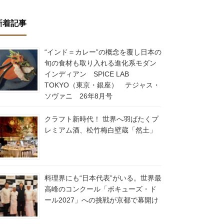
新着記事
“インド＝カレー”の概念を覆し日本の
旬の食材も取り入れる進化系モダン
インディアン SPICE LAB
TOKYO（東京・銀座） テジャス・
ソヴァニ 26年8月号
クラフト新時代！ 世界へ羽ばたくプ
レミアム酒、松竹梅白壁蔵「然土」
料理界にも“日本代表”がいる。世界最
高峰のコンクール「ボキューズ・ド
ール2027」への挑戦が京都で幕開け