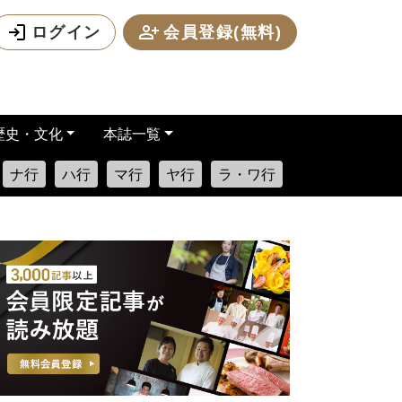
ログイン
会員登録(無料)
歴史・文化
本誌一覧
ナ行
ハ行
マ行
ヤ行
ラ・ワ行