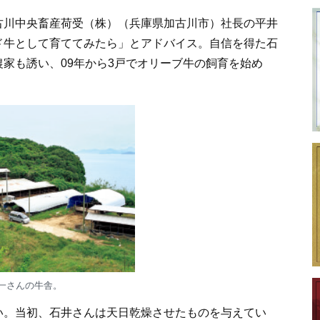
古川中央畜産荷受（株）（兵庫県加古川市）社長の平井
ド牛として育ててみたら」とアドバイス。自信を得た石
家も誘い、09年から3戸でオリーブ牛の飼育を始め
一さんの牛舎。
い。当初、石井さんは天日乾燥させたものを与えてい