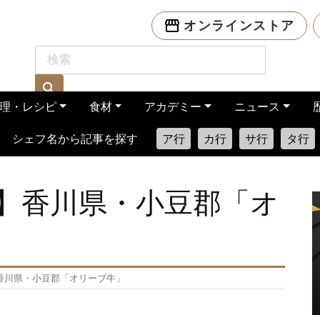
オンラインストア
理・レシピ
食材
アカデミー
ニュース
シェフ名から記事を探す
ア行
カ行
サ行
タ行
】香川県・小豆郡「オ
香川県・小豆郡「オリーブ牛」