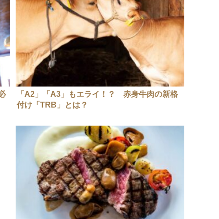
必
「A2」「A3」もエライ！？ 赤身牛肉の新格
付け「TRB」とは？