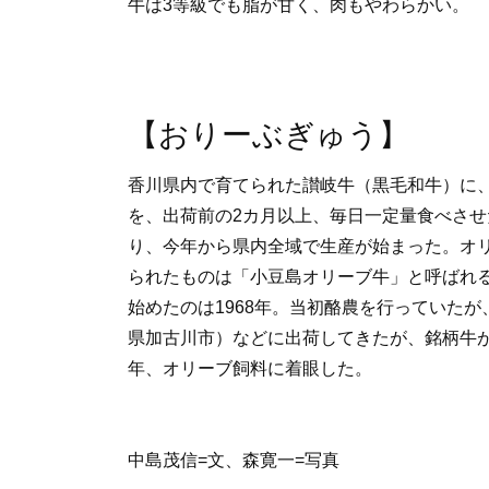
牛は3等級でも脂が甘く、肉もやわらかい。
【おりーぶぎゅう】
香川県内で育てられた讃岐牛（黒毛和牛）に
を、出荷前の2カ月以上、毎日一定量食べさせ
り、今年から県内全域で生産が始まった。オ
られたものは「小豆島オリーブ牛」と呼ばれ
始めたのは1968年。当初酪農を行っていた
県加古川市）などに出荷してきたが、銘柄牛が
年、オリーブ飼料に着眼した。
中島茂信=文、森寛一=写真