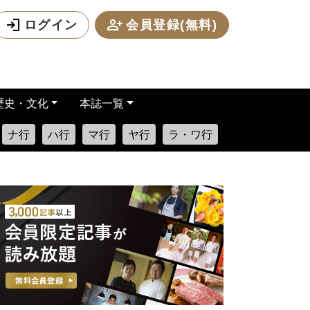
ログイン
会員登録(無料)
歴史・文化
本誌一覧
ナ行
ハ行
マ行
ヤ行
ラ・ワ行