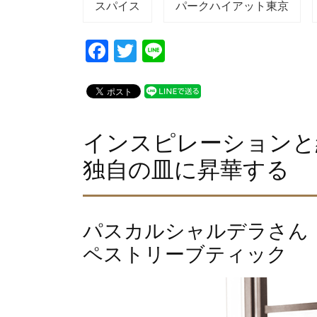
スパイス
パークハイアット東京
F
T
Li
a
wi
n
c
tt
e
e
er
b
インスピレーションと
o
独自の皿に昇華する
o
k
パスカルシャルデラさん
ペストリーブティック