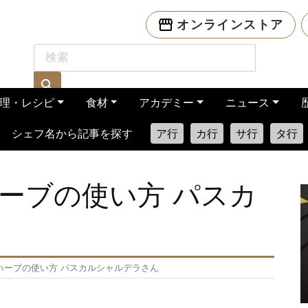
オンラインストア
理・レシピ
食材
アカデミー
ニュース
シェフ名から記事を探す
ア行
カ行
サ行
タ行
ーブの使い方 パスカ
ハーブの使い方 パスカルシャルデラさん