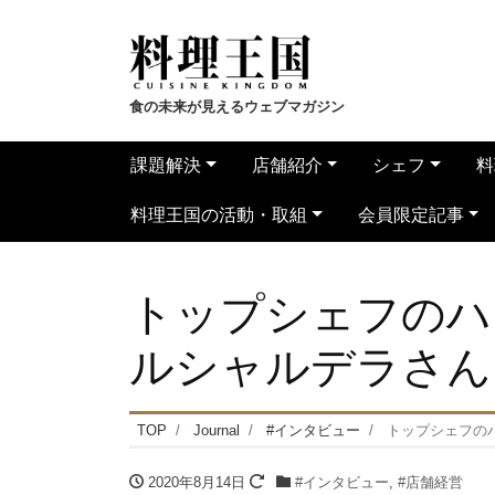
食の未来が見えるウェブマガジン
課題解決
店舗紹介
シェフ
料
料理王国の活動・取組
会員限定記事
トップシェフのハ
ルシャルデラさん
TOP
Journal
#インタビュー
トップシェフの
2020年8月14日
#インタビュー
,
#店舗経営