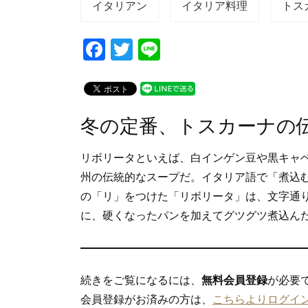
イタリアン
イタリア料理
トス
F
T
Li
a
wi
n
c
tt
e
e
er
冬の定番、トスカーナの
b
o
リボリータといえば、白インゲン豆や黒キャ
o
州の伝統的なスープだ。イタリア語で「煮込
の「リ」をつけた「リボリータ」は、文字通
k
に、硬くなったパンを加えてグツグツ煮込ん
続きをご覧になるには、
無料会員登録
が必要
会員登録がお済みの方は、
こちらよりログイ