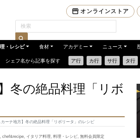
オンラインストア
理・レシピ
食材
アカデミー
ニュース
シェフ名から記事を探す
ア行
カ行
サ行
タ行
】冬の絶品料理「リボ
スカーナ地方】冬の絶品料理「リボリータ」のレシピ
,
chef&recipe
,
イタリア料理
,
料理・レシピ
,
無料会員限定