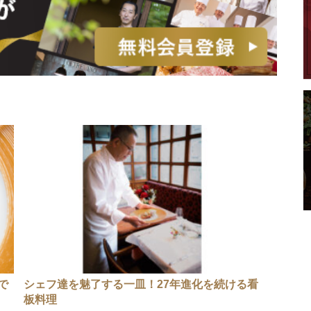
で
シェフ達を魅了する一皿！27年進化を続ける看
板料理