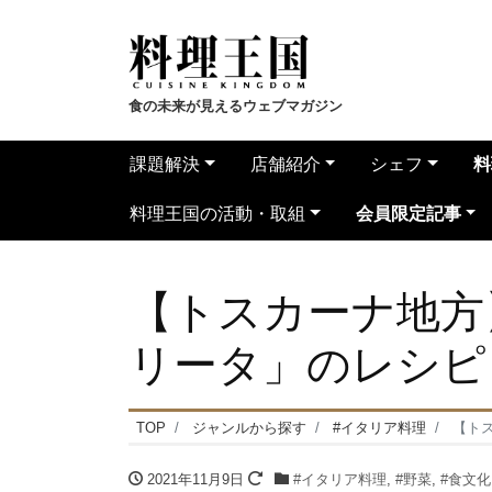
食の未来が見えるウェブマガジン
課題解決
店舗紹介
シェフ
料
料理王国の活動・取組
会員限定記事
【トスカーナ地方
リータ」のレシピ
TOP
ジャンルから探す
#イタリア料理
【ト
2021年11月9日
#イタリア料理
,
#野菜
,
#食文化