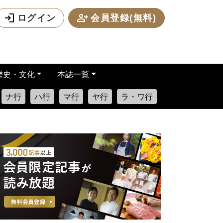
ログイン
会員登録(無料)
歴史・文化
本誌一覧
ナ行
ハ行
マ行
ヤ行
ラ・ワ行