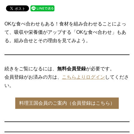
a
wi
n
c
tt
e
e
er
OKな食べ合わせもある！食材を組み合わせることによっ
b
て、吸収や栄養価がアップする「OKな食べ合わせ」もあ
o
る。組み合せとその理由を見てみよう。
o
k
続きをご覧になるには、
無料会員登録
が必要です。
会員登録がお済みの方は、
こちらよりログイン
してくださ
い。