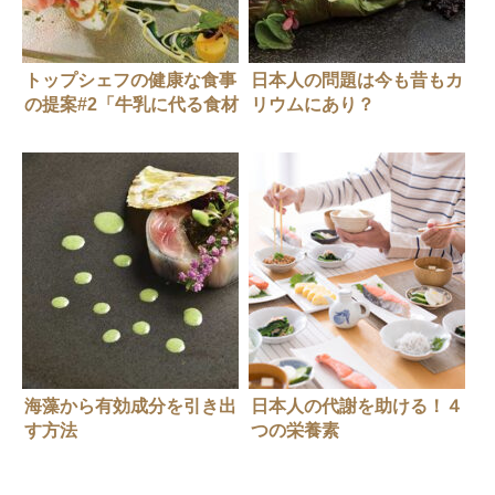
トップシェフの健康な食事
日本人の問題は今も昔もカ
の提案#2「牛乳に代る食材
リウムにあり？
を」
海藻から有効成分を引き出
日本人の代謝を助ける！４
す方法
つの栄養素