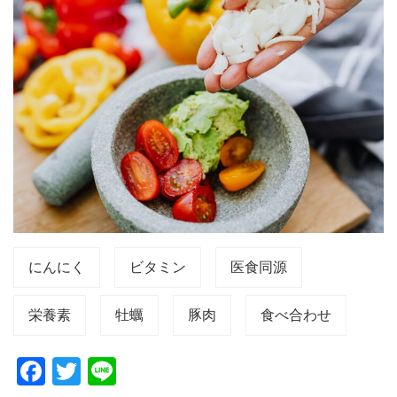
にんにく
ビタミン
医食同源
栄養素
牡蠣
豚肉
食べ合わせ
F
T
Li