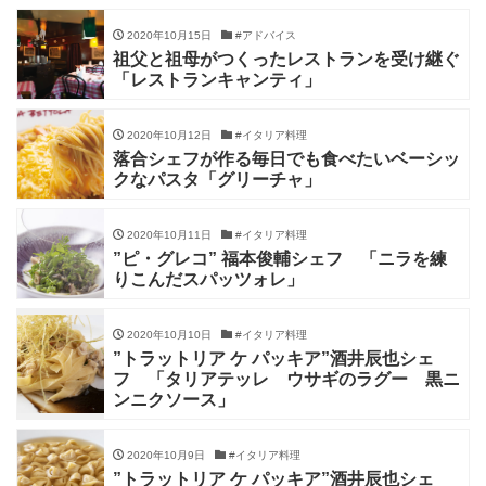
2020年10月15日
#アドバイス
祖父と祖母がつくったレストランを受け継ぐ
「レストランキャンティ」
2020年10月12日
#イタリア料理
落合シェフが作る毎日でも食べたいベーシッ
クなパスタ「グリーチャ」
2020年10月11日
#イタリア料理
”ピ・グレコ” 福本俊輔シェフ 「ニラを練
りこんだスパッツォレ」
2020年10月10日
#イタリア料理
”トラットリア ケ パッキア”酒井辰也シェ
フ 「タリアテッレ ウサギのラグー 黒ニ
ンニクソース」
2020年10月9日
#イタリア料理
”トラットリア ケ パッキア”酒井辰也シェ