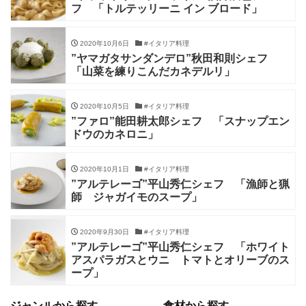
フ 「トルテッリーニ イン ブロード」
2020年10月6日
#イタリア料理
”ヤマガタサンダンデロ”秋田和則シェフ
「山菜を練りこんだカネデルリ」
2020年10月5日
#イタリア料理
”ファロ”能田耕太郎シェフ 「スナップエン
ドウのカネロニ」
2020年10月1日
#イタリア料理
”アルテレーゴ”平山秀仁シェフ 「漁師と猟
師 ジャガイモのスープ」
2020年9月30日
#イタリア料理
”アルテレーゴ”平山秀仁シェフ 「ホワイト
アスパラガスとウニ トマトとオリーブのス
ープ」
ジャンルから探す
食材から探す