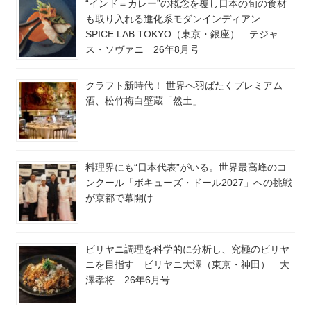
“インド＝カレー”の概念を覆し日本の旬の食材
も取り入れる進化系モダンインディアン
SPICE LAB TOKYO（東京・銀座） テジャ
ス・ソヴァニ 26年8月号
クラフト新時代！ 世界へ羽ばたくプレミアム
酒、松竹梅白壁蔵「然土」
料理界にも“日本代表”がいる。世界最高峰のコ
ンクール「ボキューズ・ドール2027」への挑戦
が京都で幕開け
ビリヤニ調理を科学的に分析し、究極のビリヤ
ニを目指す ビリヤニ大澤（東京・神田） 大
澤孝将 26年6月号