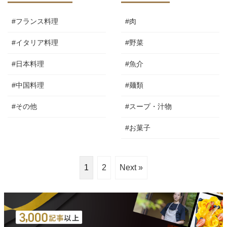
#フランス料理
#肉
#イタリア料理
#野菜
#日本料理
#魚介
#中国料理
#麺類
#その他
#スープ・汁物
#お菓子
1
2
Next »