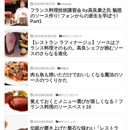
2022年5月27日
Journal
フランス料理技術講習会 by高良康之氏 魅惑
のソース作り! フォンからの派生を学ぼう!
Part1
2021年10月15日
#テクノロジー
【レストラン ラフィナージュ】ソースはフ
ランス料理そのもの。高良シェフが挑むソー
スのさらなる進化
2021年8月13日
#魚介
肉も魚も焼いただけでおいしくなる魔法のソ
ースのつくりかた
2021年6月6日
#テクノロジー
覚えておくとメニュー選びが楽しくなる！フ
ランス料理のソースベスト10
2021年5月8日
#テクニック
伝統が磨き上げた盤石な味わい「レストラ