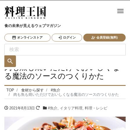
ナ
食の未来が見えるウェブマガジン
オンラインストア
ログイン
会員登録(無料)
肉も魚も焼いただけでおいしくな
る魔法のソースのつくりかた
TOP
食材から探す
#魚介
肉も魚も焼いただけでおいしくなる魔法のソースのつくりかた
2021年8月13日
#魚介
,
イタリア料理
,
料理・レシピ