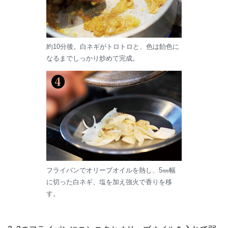
約10分後。白ネギがトロトロと、色は飴色に
なるまでしっかり炒めて完成。
フライパンでオリーブオイルを熱し、5㎜幅
に切った白ネギ、塩を加え強火で香りを移
す。