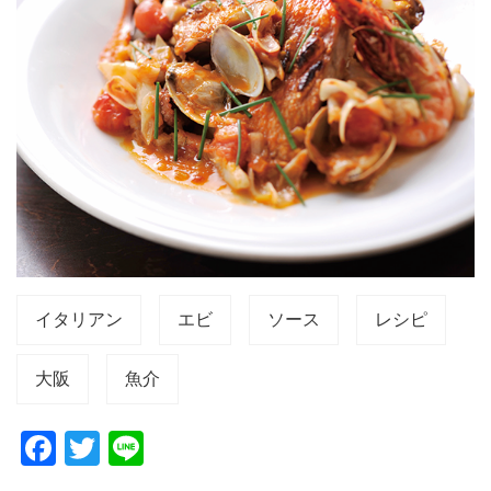
イタリアン
エビ
ソース
レシピ
大阪
魚介
F
T
Li
a
wi
n