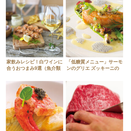
家飲みレシピ！白ワインに
「低糖質メニュー」サーモ
合うおつまみ9選（魚介類
ンのグリエ ズッキーニの
編）
クリームとゆず風味のバタ
ーソース