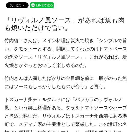
c
tt
e
e
er
「リヴォルノ風ソース」があれば魚も肉
b
も焼いただけで旨い。
o
竹内啓二さんは、メイン料理は炭火で焼き「シンプルで旨
o
い」をモットーとする。開陳してくれたのはトマトベース
k
の魚介ソース「リヴォルノ風ソース」。これがあれば、炭
火焼きがぐっとおいしく楽しめるのだ。
竹内さんは入荷したばかりの金目鯛を前に「脂がのった魚
にはソースもしっかりしたものが合う」と言う。
トスカーナ州チェルタルドには「バッカラのリヴォルノ
風」という郷土料理がある。タラをトマトソースやハーブ
と煮込む料理だ。リヴォルノはトスカーナ州西端にある港
町で、メディチ家の主要港として繁栄した。この港町の名