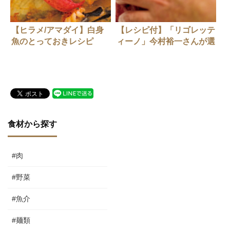
【ヒラメ/アマダイ】白身
【レシピ付】「リゴレッテ
魚のとっておきレシピ
ィーノ」今村裕一さんが選
んだ『尾崎牛』
食材から探す
#肉
#野菜
#魚介
#麺類