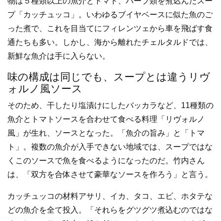
物は５種類以上の魚介とトマト、ハーブ類を煮込んだスー
プ「カッチュッコ」。いわゆるブイヤベースに似た魚のご
った煮で、これを目当てにフィレンツェから車を飛ばす食
通たちも多い。しかし、海から離れたチェルタルドでは、
新鮮な魚介は手に入らない。
味の構成は同じでも、スープとは違うリヴ
ォルノ風ソース
そのため、干したり塩漬けにしたバッカラなど、11種類の
魚介とトマトソースを合わせて食べる料理「リヴォルノ
風」が生れ、ソースとなった。「魚介の旨み」と「トマ
ト」。複数の魚介が入手できない地域では、スープではな
くこのソースで魚を食べるようになったのだ。竹内さん
は、「双方を合体させて豪華なソースを作ろう」と言う。
カッチュッコの材料アサリ、イカ、タコ、エビ、ホタテな
どの魚介を全て投入。「それらをグツグツ煮込むのではな