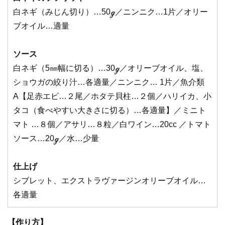
白ネギ（みじん切り）…50ℊ／ニンニク…1片／オリー
ブオイル…適量
ソース
白ネギ（5㎜幅に切る）…30ℊ／オリーブオイル、塩、
ショウガの絞り汁…各適量／ニンニク… 1片／魚介類
A【足赤エビ…２尾／ホタテ貝柱…２個／ハリイカ、小
タコ（食べやすい大きさに切る）…各適量】／ミニト
マト …８個／アサリ…８粒／白ワイン…20cc ／トマト
ソース…20ℊ／水…少量
仕上げ
シブレット、エクストラヴァージンオリーブオイル…
各適量
【作り方】