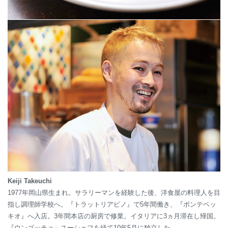
Keiji Takeuchi
1977年岡山県生まれ。サラリーマンを経験した後、洋食屋の料理人を目
指し調理師学校へ。『トラットリアピノ』で5年間働き、『ポンテベッ
キオ』へ入店。3年間本店の厨房で修業。イタリアに3ヵ月滞在し帰国。
『ウンゴッチョ』スーシェフを経て10年5月に独立した。