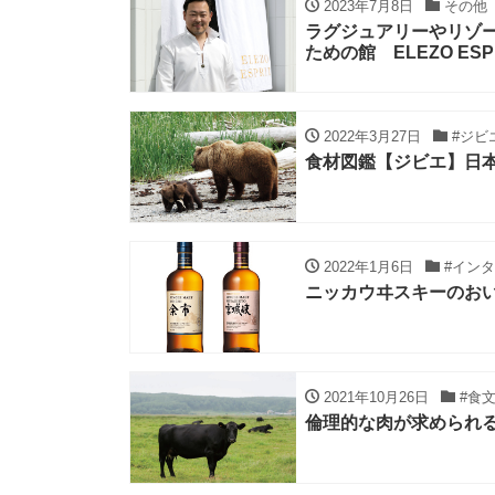
2023年7月8日
その他
ラグジュアリーやリゾ
ための館 ELEZO ESP
2022年3月27日
#ジビ
食材図鑑【ジビエ】日
2022年1月6日
#イン
ニッカウヰスキーのお
2021年10月26日
#食
倫理的な肉が求められ