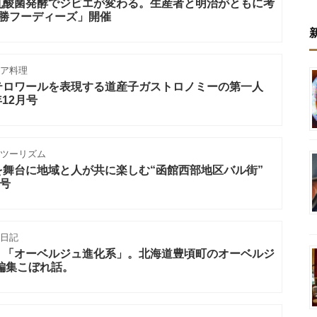
乳酸菌発酵でジビエが変わる。生産者と明治がともに考
s 十勝フーディーズ」開催
ア料理
テロワールを表現する道産子ガストロノミーの第一人
年12月号
ツーリズム
を舞台に地域と人が共に楽しむ“函館西部地区バル街”
月号
日記
、「オーベルジュ進化系」。北海道豊頃町のオーベルジ
編集こぼれ話。