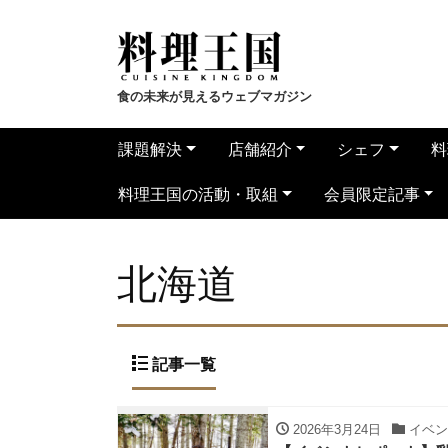
食の未来が見えるウェブマガジン
課題解決
店舗紹介
シェフ
料
料理王国の活動・取組
会員限定記事
北海道
記事一覧
2026年3月24日
イベン