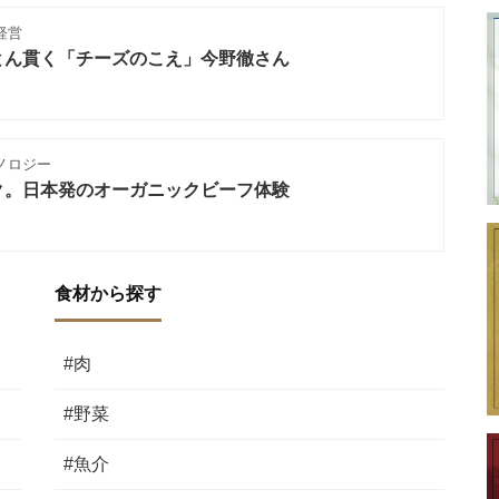
経営
とん貫く「チーズのこえ」今野徹さん
ノロジー
ク。日本発のオーガニックビーフ体験
食材から探す
#肉
#野菜
#魚介