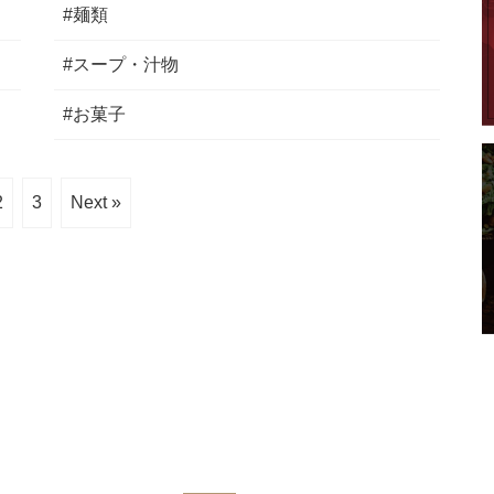
#麺類
#スープ・汁物
#お菓子
2
3
Next »