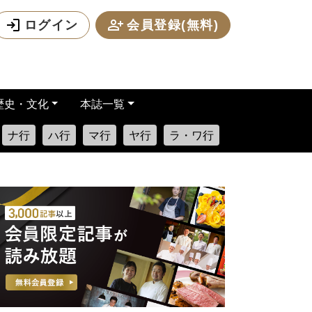
ログイン
会員登録(無料)
歴史・文化
本誌一覧
ナ行
ハ行
マ行
ヤ行
ラ・ワ行