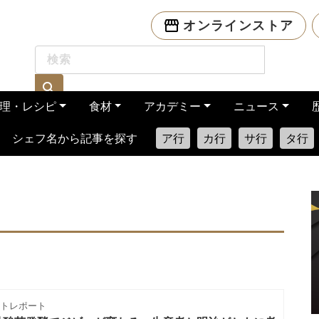
オンラインストア
理・レシピ
食材
アカデミー
ニュース
シェフ名から記事を探す
ア行
カ行
サ行
タ行
トレポート