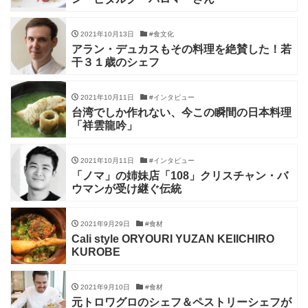
2021年10月13日
#食文化
アラン・デュカスもその料理を絶賛した！若
干３１歳のシェフ
2021年10月11日
#インタビュー
台湾でしか作れない、今この瞬間の日本料理
「祥雲龍吟」
2021年10月11日
#インタビュー
「ノマ」の姉妹店「108」クリスチャン・バ
ウマンが受け継ぐ伝統
2021年9月29日
#食材
Cali style ORYOURI YUZAN KEIICHIRO
KUROBE
2021年9月10日
#食材
元トロワグロのシェフ＆ペストリーシェフが