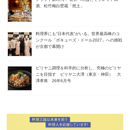
酒、松竹梅白壁蔵「然土」
料理界にも“日本代表”がいる。世界最高峰のコ
ンクール「ボキューズ・ドール2027」への挑戦
が京都で幕開け
ビリヤニ調理を科学的に分析し、究極のビリヤ
ニを目指す ビリヤニ大澤（東京・神田） 大
澤孝将 26年6月号