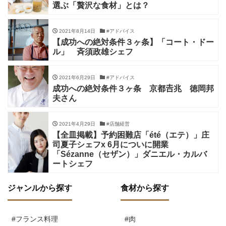
選ぶ「贅沢な食材」とは？
2021年8月14日
#アドバイス
【成功への絶対条件３ヶ条】「コート・ドー
ル」 斉須政雄シェフ
2021年6月29日
#アドバイス
成功への絶対条件３ヶ条 京都𠮷兆 徳岡邦
夫さん
2021年4月29日
#店舗経営
【全皿掲載】予約困難店「été（エテ）」庄
司夏子シェフx 6月についに開業
「Sézanne（セザン）」ダニエル・カルバ
ートシェフ
ジャンルから探す
食材から探す
#フランス料理
#肉