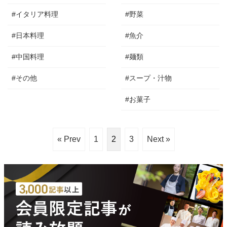
#イタリア料理
#野菜
#日本料理
#魚介
#中国料理
#麺類
#その他
#スープ・汁物
#お菓子
« Prev
1
2
3
Next »