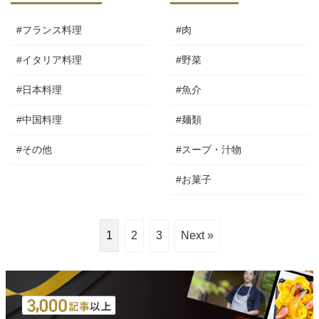
#フランス料理
#肉
#イタリア料理
#野菜
#日本料理
#魚介
#中国料理
#麺類
#その他
#スープ・汁物
#お菓子
1
2
3
Next »