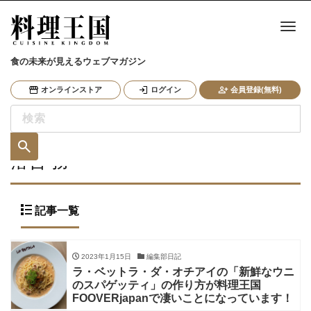
ナ
食の未来が見えるウェブマガジン
オンラインストア
ログイン
会員登録(無料)
落合 務
記事一覧
2023年1月15日
編集部日記
ラ・ベットラ・ダ・オチアイの「新鮮なウニ
のスパゲッティ」の作り方が料理王国
FOOVERjapanで凄いことになっています！