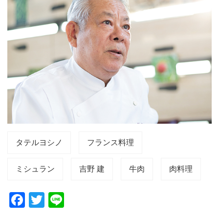
タテルヨシノ
フランス料理
ミシュラン
吉野 建
牛肉
肉料理
F
T
Li
a
wi
n