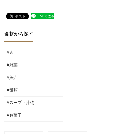
食材から探す
#肉
#野菜
#魚介
#麺類
#スープ・汁物
#お菓子