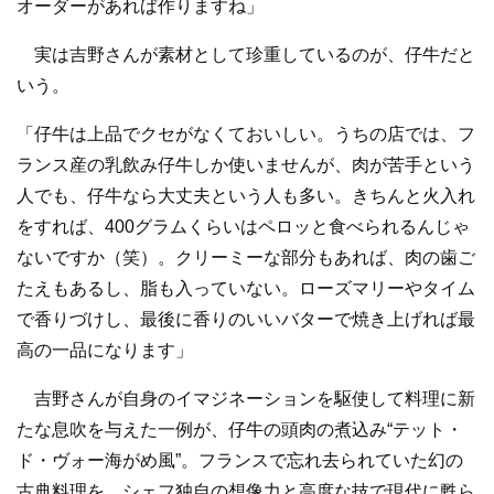
オーダーがあれば作りますね」
実は吉野さんが素材として珍重しているのが、仔牛だと
いう。
「仔牛は上品でクセがなくておいしい。うちの店では、フ
ランス産の乳飲み仔牛しか使いませんが、肉が苦手という
人でも、仔牛なら大丈夫という人も多い。きちんと火入れ
をすれば、400グラムくらいはペロッと食べられるんじゃ
ないですか（笑）。クリーミーな部分もあれば、肉の歯ご
たえもあるし、脂も入っていない。ローズマリーやタイム
で香りづけし、最後に香りのいいバターで焼き上げれば最
高の一品になります」
吉野さんが自身のイマジネーションを駆使して料理に新
たな息吹を与えた一例が、仔牛の頭肉の煮込み“テット・
ド・ヴォー海がめ風”。フランスで忘れ去られていた幻の
古典料理を、シェフ独自の想像力と高度な技で現代に甦ら