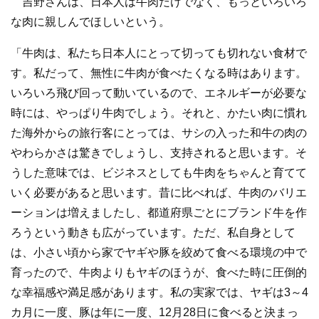
吉野さんは、日本人は牛肉だけでなく、もっといろいろ
な肉に親しんでほしいという。
「牛肉は、私たち日本人にとって切っても切れない食材で
す。私だって、無性に牛肉が食べたくなる時はあります。
いろいろ飛び回って動いているので、エネルギーが必要な
時には、やっぱり牛肉でしょう。それと、かたい肉に慣れ
た海外からの旅行客にとっては、サシの入った和牛の肉の
やわらかさは驚きでしょうし、支持されると思います。そ
うした意味では、ビジネスとしても牛肉をちゃんと育てて
いく必要があると思います。昔に比べれば、牛肉のバリエ
ーションは増えましたし、都道府県ごとにブランド牛を作
ろうという動きも広がっています。ただ、私自身として
は、小さい頃から家でヤギや豚を絞めて食べる環境の中で
育ったので、牛肉よりもヤギのほうが、食べた時に圧倒的
な幸福感や満足感があります。私の実家では、ヤギは3～4
カ月に一度、豚は年に一度、12月28日に食べると決まっ