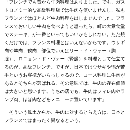
「フレンチでも昔から牛肉料理はありました。でも、ガス
トロノミー的な高級料理店では牛肉を使いませんし、私も
フランスではほとんど牛肉料理を出しませんでした。フラ
ンスでおいしい牛肉を食べようと思ったら、町の大衆食堂
でステーキ、が一番といってもいいかもしれない。ただ焼
くだけでは、フランス料理とはいえないからです。ウサギ
肉や羊肉、鴨肉、部位でいえばリー・ド・ヴォー（胸
腺）、ロニョン・ド・ヴォー（腎臓）を料理として仕立て
るのが、高級フレンチ。ですが、日本ではウサギや鴨が苦
手というお客様がいらっしゃるので、コース料理に牛肉が
あるとそちらが選ばれる。その意味では、牛肉の存在価値
は大きいと思います。うちの店でも、牛肉はフィレ肉やラ
ンプ肉、ほほ肉などをメニューに置いています」
そういう風土からか、牛肉に対するとらえ方は、日本と
フランスではまったく異なるという。