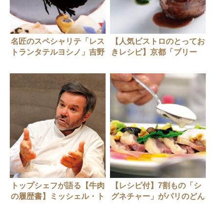
名匠のスペシャリテ「レス
【人気ビストロのとってお
トランタテルヨシノ」吉野
きレシピ】京都「ブリー
建さん
ク」の『マンガリッツアの
ベーコン巻 モッツァレッ
ラを詰めたアーティーチョ
ークのフリット』
トップシェフが語る【牛肉
【レシピ付】7割もの「シ
の履歴書】ミッシェル・ト
グネチャー」がパリのどん
ロワグロさん
底時代に生まれた。吉野建
さん