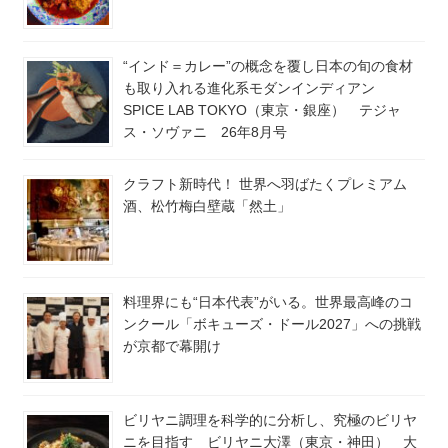
“インド＝カレー”の概念を覆し日本の旬の食材
も取り入れる進化系モダンインディアン
SPICE LAB TOKYO（東京・銀座） テジャ
ス・ソヴァニ 26年8月号
クラフト新時代！ 世界へ羽ばたくプレミアム
酒、松竹梅白壁蔵「然土」
料理界にも“日本代表”がいる。世界最高峰のコ
ンクール「ボキューズ・ドール2027」への挑戦
が京都で幕開け
ビリヤニ調理を科学的に分析し、究極のビリヤ
ニを目指す ビリヤニ大澤（東京・神田） 大