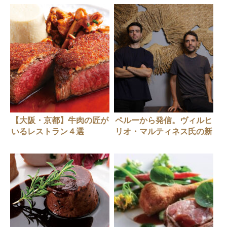
【大阪・京都】牛肉の匠が
ペルーから発信。ヴィルヒ
いるレストラン４選
リオ・マルティネス氏の新
しいガストロノミー【後
編】東京の「MAZ」はどん
な店？