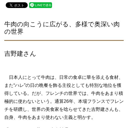
c
tt
e
e
er
b
牛肉の向こうに広がる、多様で奥深い肉
の世界
o
o
k
吉野建さん
日本人にとって牛肉は、日常の食卓に華を添える食材、
また“ハレ”の日の晩餐を飾る主役としても特別な地位を獲
得している。だが、フレンチの世界では、牛肉をあまり積
極的に使わないという。通算26年、本場フランスでフレン
チを研鑽し、世界の美食家を唸らせてきた吉野建さんも、
自身、牛肉をあまり使わない主義と明かす。