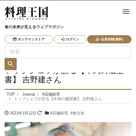
ナ
食の未来が見えるウェブマガジン
オンラインストア
ログイン
会員登録(無料)
トップシェフが語る【牛肉の履歴
書】 吉野建さん
TOP
Journal
#店舗経営
トップシェフが語る【牛肉の履歴書】 吉野建さん
2021年3月12日
#店舗経営
,
#食文化