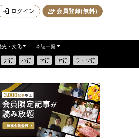
ログイン
会員登録(無料)
歴史・文化
本誌一覧
ナ行
ハ行
マ行
ヤ行
ラ・ワ行