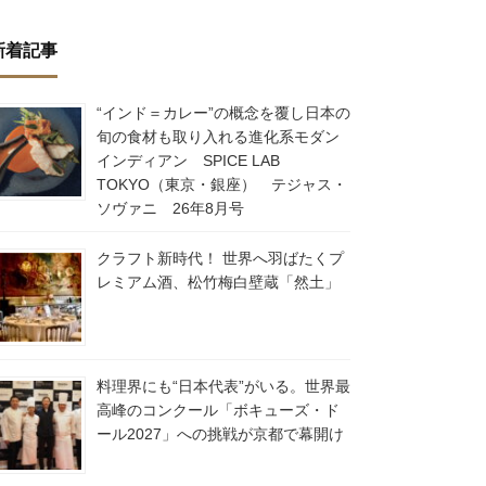
新着記事
“インド＝カレー”の概念を覆し日本の
旬の食材も取り入れる進化系モダン
インディアン SPICE LAB
TOKYO（東京・銀座） テジャス・
ソヴァニ 26年8月号
クラフト新時代！ 世界へ羽ばたくプ
レミアム酒、松竹梅白壁蔵「然土」
料理界にも“日本代表”がいる。世界最
高峰のコンクール「ボキューズ・ド
ール2027」への挑戦が京都で幕開け