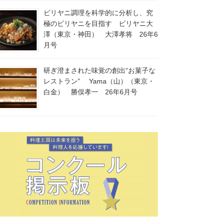
ビリヤニ調理を科学的に分析し、究
極のビリヤニを目指す ビリヤニ大
澤（東京・神田） 大澤孝将 26年6
月号
研ぎ澄まされた味覚の創出“お菓子な
レストラン” Yama（山）（東京・
白金） 勝俣孝一 26年6月号