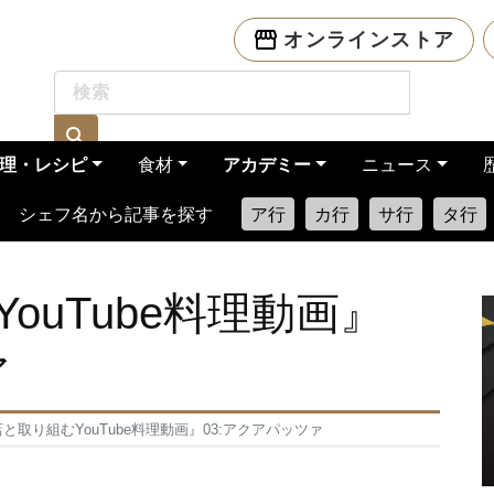
オンラインストア
理・レシピ
食材
アカデミー
ニュース
シェフ名から記事を探す
ア行
カ行
サ行
タ行
ouTube料理動画』
ァ
と取り組むYouTube料理動画』03:アクアパッツァ