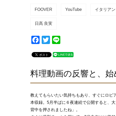
FOOVER
YouTube
イタリアン
日髙 良実
F
T
Li
a
wi
n
c
tt
e
e
er
b
料理動画の反響と、始
o
o
教えてもらいたい気持ちもあり、すぐにロピ
k
本収録。5月半ばに６夜連続で公開すると、
背中を押されましたね」。