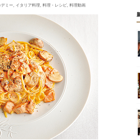
カデミー
,
イタリア料理
,
料理・レシピ
,
料理動画