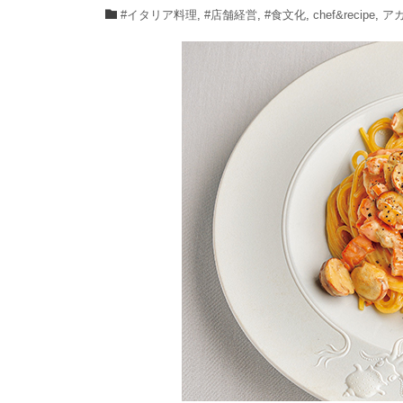
#イタリア料理
,
#店舗経営
,
#食文化
,
chef&recipe
,
ア