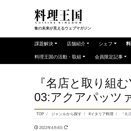
食の未来が見えるウェブマガジン
課題解決
店舗紹介
シェフ
料
料理王国の活動・取組
会員限定記事
『名店と取り組むY
03:アクアパッツ
TOP
ジャンルから探す
#イタリア料理
『名店
2022年4月4日