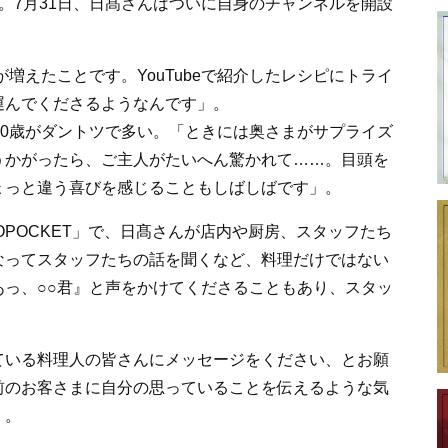
。7月31日、日髙さんはついに自身のチャンネルを開設
が増えたことです。YouTubeで紹介したレシピにトライ
運んでくださるようなんです」。
40歳がダントツで多い。「ときには奥さまがサプライズ
うかがったら、ご主人がたいへん驚かれて……。目頭を
ょっと違う喜びを感じることもしばしばです」。
OPOCKET」で、日髙さんが店内や厨房、スタッフたち
なってスタッフたちの話を聞くなど、料理だけではない
っ、○○君』と声をかけてくださることもあり、スタッ
っている料理人の皆さんにメッセージをください、とお願
前のお客さまに自分の思っていることを伝えるような気
」。
。