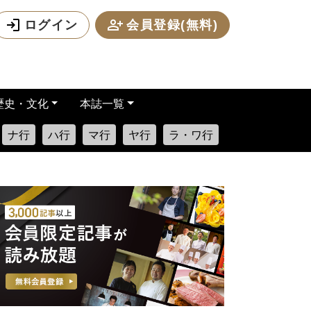
ログイン
会員登録(無料)
歴史・文化
本誌一覧
ナ行
ハ行
マ行
ヤ行
ラ・ワ行