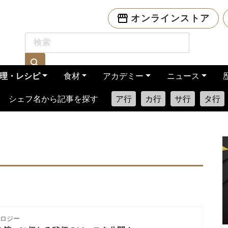
オンラインストア
理・レシピ
食材
アカデミー
ニュース
シェフ名から記事を探す
ア行
カ行
サ行
タ行
ノロジー