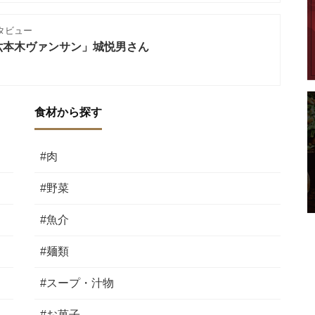
タビュー
六本木ヴァンサン」城悦男さん
食材から探す
#肉
#野菜
#魚介
#麺類
#スープ・汁物
#お菓子