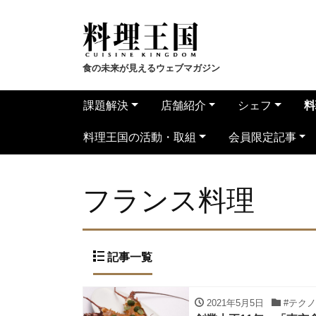
食の未来が見えるウェブマガジン
課題解決
店舗紹介
シェフ
料
料理王国の活動・取組
会員限定記事
フランス料理
記事一覧
2021年5月5日
#テク