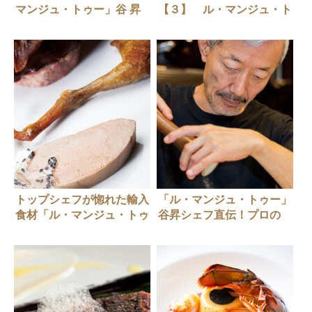
マンジュ・トゥー」谷 昇
【３】 ル・マンジュ・ト
さん
ゥー（Le Mange-Tout）谷
昇さん
トップシェフが惚れた輸入
「ル・マンジュ・トゥー」
食材「ル・マンジュ・トゥ
谷昇シェフ直伝！プロの
ー」谷昇さん
塩・コショウのふりかた