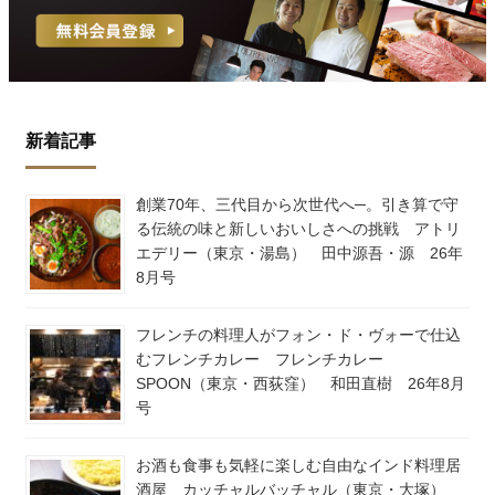
新着記事
創業70年、三代目から次世代へ─。引き算で守
る伝統の味と新しいおいしさへの挑戦 アトリ
エデリー（東京・湯島） 田中源吾・源 26年
8月号
フレンチの料理人がフォン・ド・ヴォーで仕込
むフレンチカレー フレンチカレー
SPOON（東京・西荻窪） 和田直樹 26年8月
号
お酒も食事も気軽に楽しむ自由なインド料理居
酒屋 カッチャルバッチャル（東京・大塚）