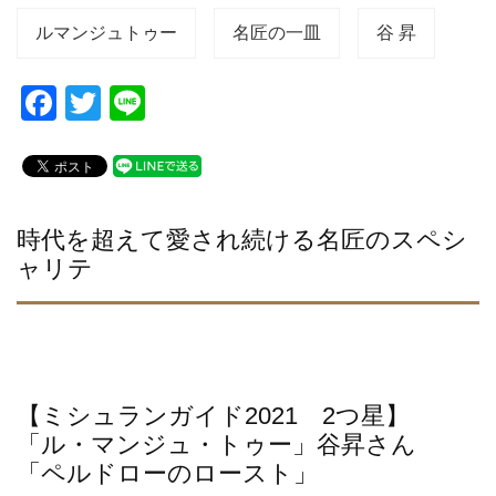
ルマンジュトゥー
名匠の一皿
谷 昇
F
T
Li
a
wi
n
c
tt
e
e
er
b
時代を超えて愛され続ける名匠のスペシ
ャリテ
o
o
k
【ミシュランガイド2021 2つ星】
「ル・マンジュ・トゥー」谷昇さん
「ペルドローのロースト」