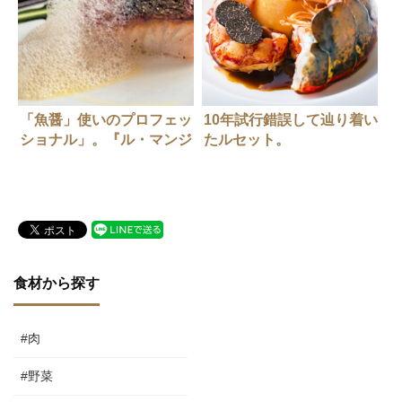
「魚醤」使いのプロフェッ
10年試行錯誤して辿り着い
ショナル」。『ル・マンジ
たルセット。
ュ・トゥー』谷昇さん
食材から探す
#肉
#野菜