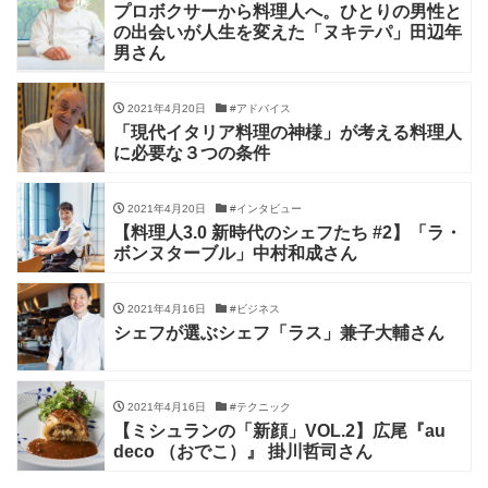
プロボクサーから料理人へ。ひとりの男性と
の出会いが人生を変えた「ヌキテパ」田辺年
男さん
2021年4月20日
#アドバイス
「現代イタリア料理の神様」が考える料理人
に必要な３つの条件
2021年4月20日
#インタビュー
【料理人3.0 新時代のシェフたち #2】「ラ・
ボンヌターブル」中村和成さん
2021年4月16日
#ビジネス
シェフが選ぶシェフ「ラス」兼子大輔さん
2021年4月16日
#テクニック
【ミシュランの「新顔」VOL.2】広尾『au
deco （おでこ）』 掛川哲司さん