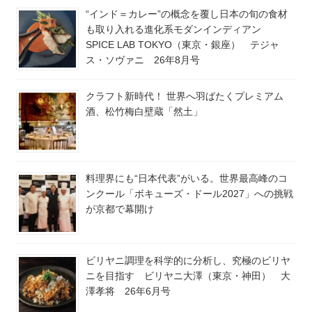
“インド＝カレー”の概念を覆し日本の旬の食材
も取り入れる進化系モダンインディアン
SPICE LAB TOKYO（東京・銀座） テジャ
ス・ソヴァニ 26年8月号
クラフト新時代！ 世界へ羽ばたくプレミアム
酒、松竹梅白壁蔵「然土」
料理界にも“日本代表”がいる。世界最高峰のコ
ンクール「ボキューズ・ドール2027」への挑戦
が京都で幕開け
ビリヤニ調理を科学的に分析し、究極のビリヤ
ニを目指す ビリヤニ大澤（東京・神田） 大
澤孝将 26年6月号