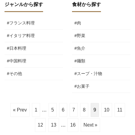
ジャンルから探す
食材から探す
#フランス料理
#肉
#イタリア料理
#野菜
#日本料理
#魚介
#中国料理
#麺類
#その他
#スープ・汁物
#お菓子
« Prev
1
…
5
6
7
8
9
10
11
12
13
…
16
Next »