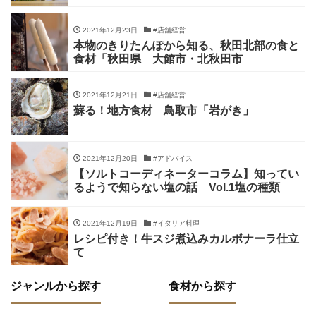
2021年12月23日
#店舗経営
本物のきりたんぽから知る、秋田北部の食と
食材「秋田県 大館市・北秋田市
2021年12月21日
#店舗経営
蘇る！地方食材 鳥取市「岩がき」
2021年12月20日
#アドバイス
【ソルトコーディネーターコラム】知ってい
るようで知らない塩の話 Vol.1塩の種類
2021年12月19日
#イタリア料理
レシピ付き！牛スジ煮込みカルボナーラ仕立
て
ジャンルから探す
食材から探す