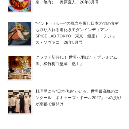
京・亀有） 奥原直人 26年8月号
“インド＝カレー”の概念を覆し日本の旬の食材
も取り入れる進化系モダンインディアン
SPICE LAB TOKYO（東京・銀座） テジャ
ス・ソヴァニ 26年8月号
クラフト新時代！ 世界へ羽ばたくプレミアム
酒、松竹梅白壁蔵「然土」
料理界にも“日本代表”がいる。世界最高峰のコ
ンクール「ボキューズ・ドール2027」への挑戦
が京都で幕開け