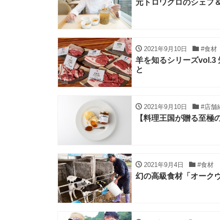
元トロワグロのシェフ
2021年9月10日
#食材
羊を知るシリーズvol.
と
2021年9月10日
#店舗
【料理王国が贈る至極
2021年9月4日
#食材
幻の高級食材「オーク