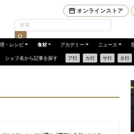
オンラインストア
理・レシピ
食材
アカデミー
ニュース
シェフ名から記事を探す
ア行
カ行
サ行
タ行