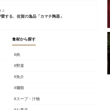
ネス
が愛する、佐賀の逸品「カマチ陶器」
食材から探す
#肉
#野菜
#魚介
#麺類
#スープ・汁物
#お菓子