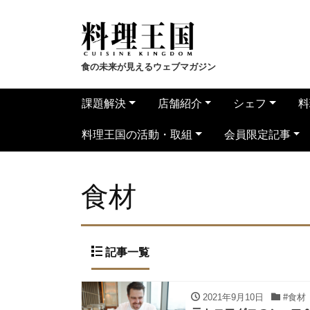
食の未来が見えるウェブマガジン
課題解決
店舗紹介
シェフ
料
料理王国の活動・取組
会員限定記事
食材
記事一覧
2021年9月10日
#食材