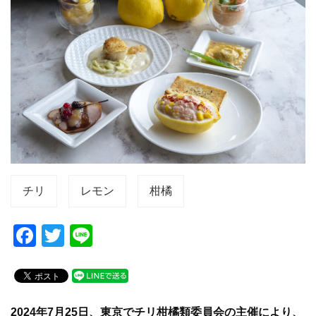
チリ
レモン
柑橘
F
T
Li
a
wi
n
c
tt
e
e
er
2024年7月25日、東京でチリ柑橘類委員会の主催により、