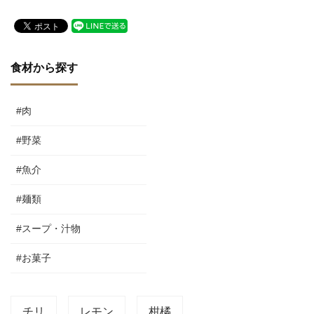
食材から探す
#肉
#野菜
#魚介
#麺類
#スープ・汁物
#お菓子
チリ
レモン
柑橘