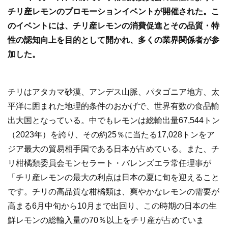
b
チリ産レモンのプロモーションイベントが開催された。こ
o
のイベントには、チリ産レモンの消費促進とその品質・特
o
性の認知向上を目的として開かれ、多くの業界関係者が参
k
加した。
チリはアタカマ砂漠、アンデス山脈、パタゴニア地方、太
平洋に囲まれた地理的条件のおかげで、世界有数の食品輸
出大国となっている。中でもレモンは総輸出量67,544トン
（2023年）を誇り、その約25％に当たる17,028トンをア
ジア最大の貿易相手国である日本が占めている。また、チ
リ柑橘類委員会モンセラート・バレンズエラ常任理事が
「チリ産レモンの最大の利点は日本の夏に旬を迎えること
です。チリの高品質な柑橘類は、爽やかなレモンの需要が
高まる6月中旬から10月まで出回り、この時期の日本の生
鮮レモンの総輸入量の70％以上をチリ産が占めていま