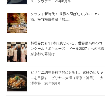
ス・ソヴァニ 26年8月号
クラフト新時代！ 世界へ羽ばたくプレミアム
酒、松竹梅白壁蔵「然土」
料理界にも“日本代表”がいる。世界最高峰のコ
ンクール「ボキューズ・ドール2027」への挑戦
が京都で幕開け
ビリヤニ調理を科学的に分析し、究極のビリヤ
ニを目指す ビリヤニ大澤（東京・神田） 大
澤孝将 26年6月号