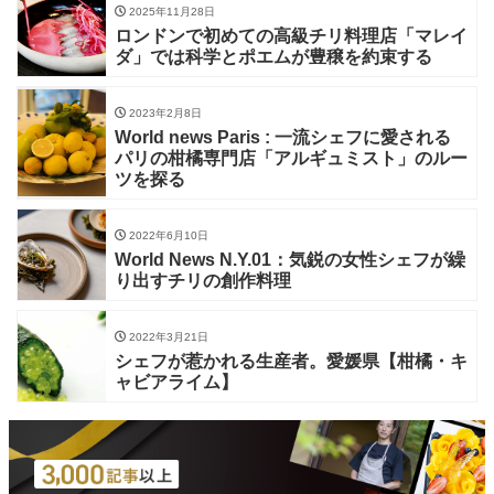
2025年11月28日
ロンドンで初めての高級チリ料理店「マレイ
ダ」では科学とポエムが豊穣を約束する
2023年2月8日
World news Paris : 一流シェフに愛される
パリの柑橘専門店「アルギュミスト」のルー
ツを探る
2022年6月10日
World News N.Y.01：気鋭の女性シェフが繰
り出すチリの創作料理
2022年3月21日
シェフが惹かれる生産者。愛媛県【柑橘・キ
ャビアライム】