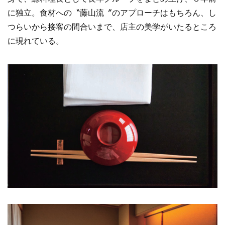
o
に独立。食材への〝藤山流〞のアプローチはもちろん、し
k
つらいから接客の間合いまで、店主の美学がいたるところ
に現れている。