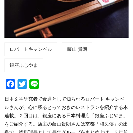
ロバートキャンベル
藤山 貴朗
銀座ふじやま
F
T
Li
a
wi
n
日本文学研究者で食通として知られるロバート キャンベ
c
tt
e
ルさんが、心に残るとっておきのレストランを紹介する本
e
er
連載。２回目は、銀座にある日本料理店「銀座ふじやま」
b
をご紹介する。店主の藤山貴朗さんは京都「和久傳」の出
o
身で、総料理長として長年グループをまとめ上げ、３年前