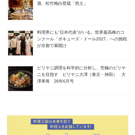
酒、松竹梅白壁蔵「然土」
料理界にも“日本代表”がいる。世界最高峰のコ
ンクール「ボキューズ・ドール2027」への挑戦
が京都で幕開け
ビリヤニ調理を科学的に分析し、究極のビリヤ
ニを目指す ビリヤニ大澤（東京・神田） 大
澤孝将 26年6月号