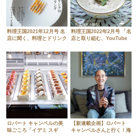
料理王国2021年12月号 名
料理王国2022年2月号 「名
店に聞く、料理とドリンク
店と取り組む、YouTube
のベストペアリング
動画」
ロバート キャンベルの美
【新連載企画】ロバート
味ごころ「イデミ スギ
キャンベルさんと行く！海
ノ」
外のゲストも喜ぶ、とって