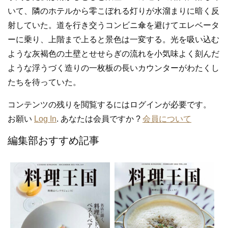
いて、隣のホテルから零こぼれる灯りが水溜まりに暗く反
射していた。道を行き交うコンビニ傘を避けてエレベータ
ーに乗り、上階まで上ると景色は一変する。光を吸い込む
ような灰褐色の土壁とせせらぎの流れを小気味よく刻んだ
ような浮うづく造りの一枚板の長いカウンターがわたくし
たちを待っていた。
コンテンツの残りを閲覧するにはログインが必要です。
お願い
Log In
. あなたは会員ですか ?
会員について
編集部おすすめ記事