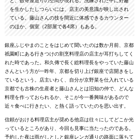
と、数寄屋造りの空間が現れる。洗練された中に野趣
を生かしたしつらいには、店主の美意識が映し出され
ている。藤山さんの技を間近に体感できるカウンター
のほか、個室（2部屋で各4席）もある。
銀座ふじやまのことをはじめて聞いたのは数か月前、京都
祇園町にある行きつけの割烹料理店の店主が耳打ちしてく
れた時であった。和久傳で長く総料理長をやっていた藤山
さんという方が一昨年、京都を切り上げ銀座で店開きをし
ているという。店主いわく、自分が京野菜を仕入れている
京都でも古株の生産者と藤山さんとは旧知の仲で、どんな
料理を作っておられるか、そこが今一番興味があるので
近々食べに行きたい、と熱く語っていたのを思い出す。
信頼がおける料理店主が奨める他店は往々にしてどこか光
っているところがあり、今回も見事に当たったのである。
予約した夜は雨がしとしと銀座レンガ通りの路面に落ちて