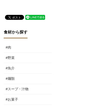
食材から探す
#肉
#野菜
#魚介
#麺類
#スープ・汁物
#お菓子