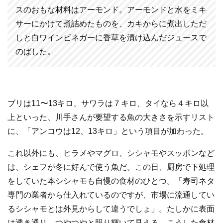
スのおもな材料はアーモンド。アーモンドと水をミキ
サーにかけて煮詰めたものを、カキからに煮出しただ
しと白ワインビネガーに香草を漬け込んだジュースで
のばした。
ブリは11〜13キロ、サワラは７キロ、タイなら４キロ以
上といった、川手さんが要望する魚の大きさを示すリスト
に、「アンコウは12、13キロ」という項目が加わった。
これ以外にも、ヒラメやマグロ、シシャモやスッポンなど
は、シェフが冬に好んで使う魚だ。この日、厨房で下処理
をしていた本シシャモも自慢の食材のひとつ。「寿司ネタ
専門の業者から仕入れているのですが、市場に流通してい
るシシャモとは外見からして違うでしょ」。たしかに表面
は透き通り、つやつやと照り輝いて見える。こうした食材