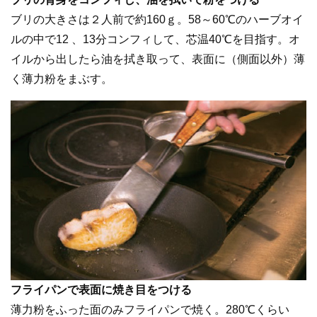
ブリの大きさは２人前で約160ｇ。58～60℃のハーブオイ
ルの中で12 、13分コンフィして、芯温40℃を目指す。オ
イルから出したら油を拭き取って、表面に（側面以外）薄
く薄力粉をまぶす。
フライパンで表面に焼き目をつける
薄力粉をふった面のみフライパンで焼く。280℃くらい