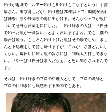
o
釣りが趣味で、ルアー釣りも船釣りもこなすという川手寛
k
康さん。東京育ちだが、釣り歴は20年以上で、時間があれ
ば神奈川県や静岡県の海に出かける。そんなシェフが魚に
ついて意外な言葉を口にした。「釣り好きの人は、『自分
で釣った魚が一番旨い』とよく言いますよね。でも、僕の
場合は違う。もちろん釣り上げた魚はその場でしめ、きち
んと下処理をして持ち帰りますが、これが、さほどおいし
くない。毎日店に届く魚の旨さには、到底太刀打ちできな
い。『やっぱり自分は素人だなぁ』と思い知らされるんで
す」
それは、釣り好きのプロの料理人として、プロの漁師と、
プロの目利きに心底感謝する瞬間でもある。