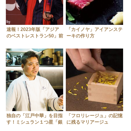
速報！2023年版「アジア
「カイノヤ」アイアンステ
のベストレストラン50」前
ーキの作り方
編
独自の「江戸中華」を目指
「フロリレージュ」の記憶
す！ミシュラン１つ星「銀
に残るマリアージュ
座やまの辺」