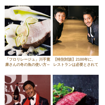
「フロリレージュ」川手寛
【特別対談】2100年に、
康さんの冬の魚の使い方～
レストランは必要とされて
ブリ編～
いるか？ チームラボ代表
猪子寿之さん × フロリレー
ジュ オーナーシェフ 川手
寛康さん