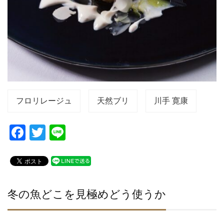
フロリレージュ
天然ブリ
川手 寛康
F
T
Li
a
wi
n
c
tt
e
e
er
b
冬の魚どこを見極めどう使うか
o