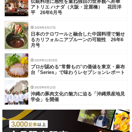
伝統料理に感性を重ね独自の世界観へ昇華
アトリエ ハナダ（大阪・淀屋橋） 花田洋
平 26年6月号
2026年4月27日
日本のテロワールと融合した中国料理で魅せ
るカリフォルニアプルーンの可能性 26年6
月号
2025年11月25日
プロが認める“常磐もの”の価値を東京・麻布
台「Series」で味わうレセプションレポート
2025年9月12日
沖縄の豚肉文化の魅力に迫る「沖縄県産地見
学会」を開催