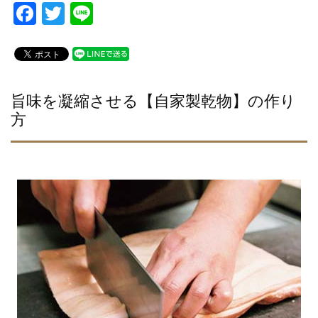
F
T
Li
a
wi
n
c
tt
e
e
er
b
旨味を凝縮させる【自家製乾物】の作り
方
o
o
k