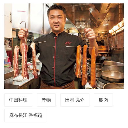
中国料理
乾物
田村 亮介
豚肉
麻布長江 香福筵