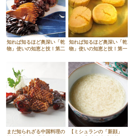
知れば知るほど奥深い「乾
知れば知るほど奥深い「乾
物」使いの知恵と技！第二
物」使いの知恵と技！第一
弾【乾物の戻し方】
弾【乾物の3つの効果】
まだ知られざる中国料理の
【ミシュランの「新顔」