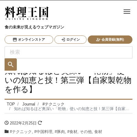
ナ
食の未来が見えるウェブマガジン
オンラインストア
ログイン
会員登録(無料)
知れば知るほど奥深い「乾物」使
いの知恵と技！第三弾【自家製乾物
を作る】
TOP
Journal
#テクニック
知れば知るほど奥深い「乾物」使いの知恵と技！第三弾【自家製乾物を作る】
2022年2月25日
#テクニック
,
#中国料理
,
#豚肉
,
#食材
,
その他
,
食材