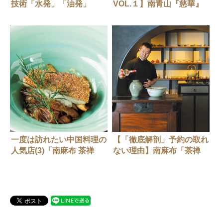
技術「水発」「油発」
VOL.１】南青山『慈華』
田村亮介さん
一度は訪れたい中国料理の
【「徹底解剖」予約の取れ
人気店(3)「南麻布 茶禅
ない理由】南麻布「茶禅
華」
華」