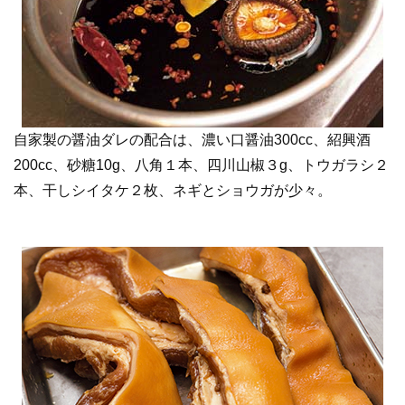
自家製の醤油ダレの配合は、濃い口醤油300cc、紹興酒
200cc、砂糖10g、八角１本、四川山椒３g、トウガラシ２
本、干しシイタケ２枚、ネギとショウガが少々。