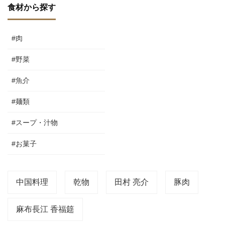
食材から探す
#肉
#野菜
#魚介
#麺類
#スープ・汁物
#お菓子
中国料理
乾物
田村 亮介
豚肉
麻布長江 香福筵