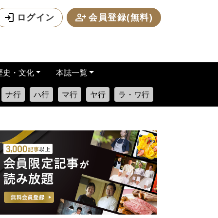
ログイン
会員登録(無料)
歴史・文化
本誌一覧
ナ行
ハ行
マ行
ヤ行
ラ・ワ行