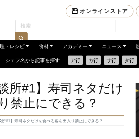
オンラインストア
理・レシピ
食材
アカデミー
ニュース
シェフ名から記事を探す
ア行
カ行
サ行
タ行
談所#1】寿司ネタだけ
り禁止にできる？
談所#1】寿司ネタだけを食べる客を出入り禁止にできる？