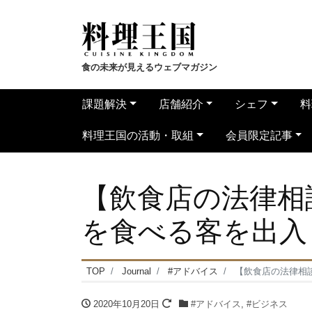
食の未来が見えるウェブマガジン
課題解決
店舗紹介
シェフ
料
料理王国の活動・取組
会員限定記事
【飲食店の法律相
を食べる客を出入
TOP
Journal
#アドバイス
【飲食店の法律相
2020年10月20日
#アドバイス
,
#ビジネス