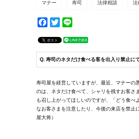
マナー
寿司
法律相談
法
F
T
Li
a
wi
n
c
tt
e
e
er
b
Q. 寿司のネタだけ食べる客を出入り禁止に
o
o
寿司屋を経営していますが、最近、マナーの
k
のは、ネタだけ食べて、シャリを残すお客さ
も召し上がってほしいのですが、「どう食べ
なお客さまを注意したり、今後の来店を禁止に
屋大将）