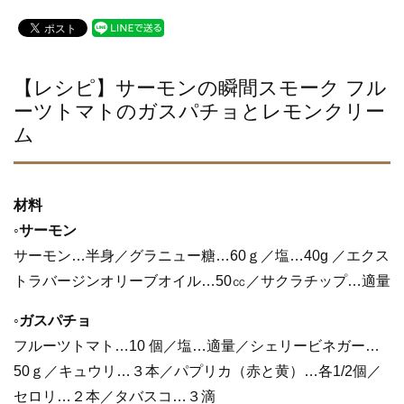
a
wi
n
c
tt
e
e
er
b
【レシピ】サーモンの瞬間スモーク フル
ーツトマトのガスパチョとレモンクリー
o
ム
o
k
材料
◦サーモン
サーモン…半身／グラニュー糖…60ｇ／塩…40g ／エクス
トラバージンオリーブオイル…50㏄／サクラチップ…適量
◦ガスパチョ
フルーツトマト…10 個／塩…適量／シェリービネガー…
50ｇ／キュウリ…３本／パプリカ（赤と黄）…各1/2個／
セロリ…２本／タバスコ…３滴