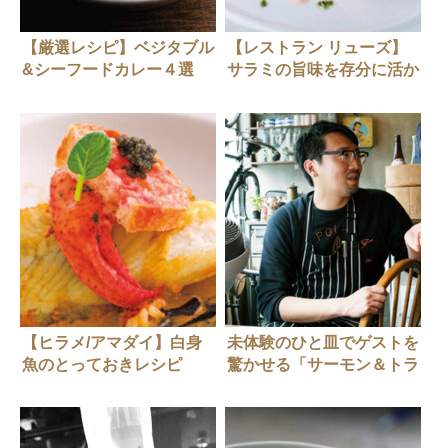
【厳選レシピ】ベジタブル
【レストラン リューズ】
&シーフードカレー４選
サラミの旨味を存分に活か
すレシピ
【ヒラメ/アマダイ】白身
未体験のひと皿でゲストを
魚のとっておきレシピ
驚かせる「サーモン＆トラ
ウト」