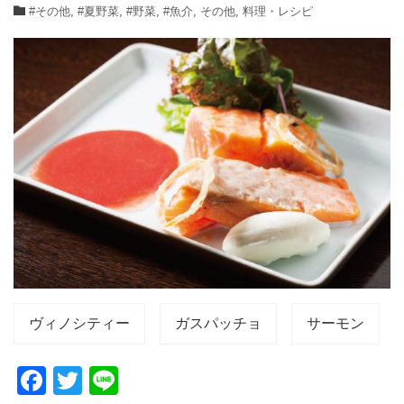
#その他
,
#夏野菜
,
#野菜
,
#魚介
,
その他
,
料理・レシピ
ヴィノシティー
ガスパッチョ
サーモン
F
T
Li