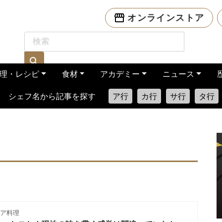
オンラインストア
理・レシピ
食材
アカデミー
ニュース
シェフ名から記事を探す
ア行
カ行
サ行
タ行
ア料理