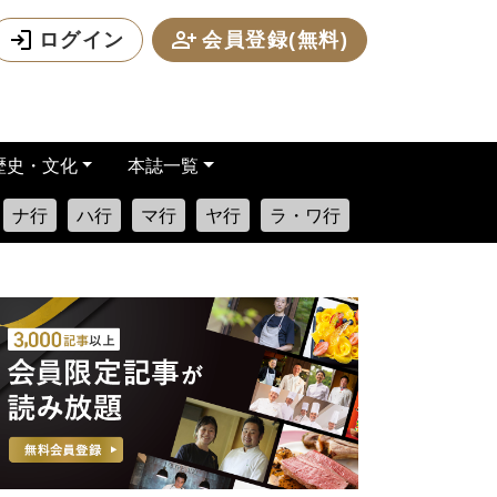
ログイン
会員登録(無料)
歴史・文化
本誌一覧
ナ行
ハ行
マ行
ヤ行
ラ・ワ行