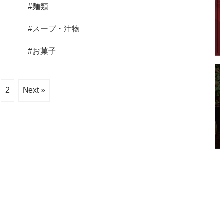
#麺類
#スープ・汁物
#お菓子
2
Next »