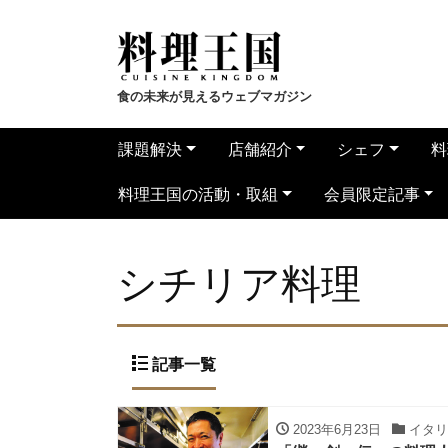
食の未来が見えるウェブマガジン
課題解決
店舗紹介
シェフ
料
料理王国の活動・取組
会員限定記事
シチリア料理
記事一覧
2023年6月23日
イタリ