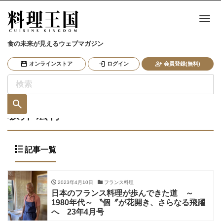
ナ
食の未来が見えるウェブマガジン
オンラインストア
ログイン
会員登録(無料)
坂井 宏行
記事一覧
2023年4月10日
フランス料理
日本のフランス料理が歩んできた道 ～
1980年代～ 〝個〞が花開き、さらなる飛躍
へ 23年4月号