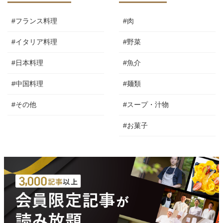
#フランス料理
#肉
#イタリア料理
#野菜
#日本料理
#魚介
#中国料理
#麺類
#その他
#スープ・汁物
#お菓子