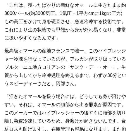
「これは、獲ったばかりの新鮮なオマールに生きたまま約
3000バール(約3000気圧。1気圧＝1平方cmに1kgの圧力)
もの高圧をかけて身を硬直させ、急速冷凍する技術です。
これにより生の状態でも甲殻から身が外れ易くなり、非常
に扱いやすくなるんです」
最高級オマールの産地フランスで唯一、このハイプレッシ
ャー冷凍を行なっているのが、アルカンが取り扱っている
ブルターニュ地方ロリアンの「サンク・デー・オー」。生
簀から出してから冷凍処理を終えるまで、わずか30分とい
うスピーディーさだと、阿部さん。
「活きたオマールを扱う場合には、どうしても身が溶けや
すい。それは、オマールの頭部から出る酵素が原因です。
このメーカーではハイプレッシャーの後すぐに頭部を切り
離し急速冷凍しているため、身溶けが起きないんです。食
材ロスも防げますし、在庫管理も容易になります。また旬