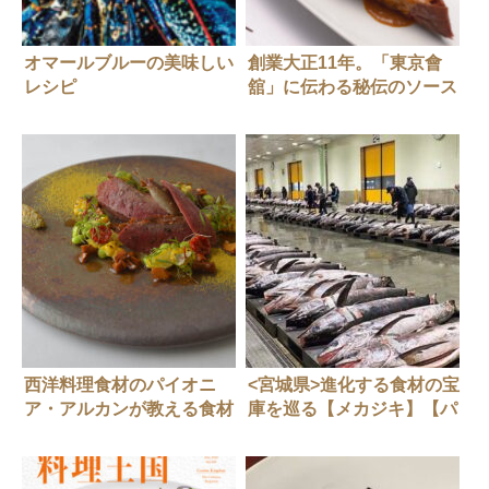
オマールブルーの美味しい
創業大正11年。「東京會
レシピ
舘」に伝わる秘伝のソース
を公開！
西洋料理食材のパイオニ
<宮城県>進化する食材の宝
ア・アルカンが教える食材
庫を巡る【メカジキ】【パ
のはなし 02_フランスの食
プリカ】
文化を象徴する家禽・ヴォ
ライユ