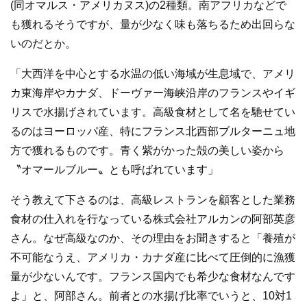
(同オマルス・アメリカヌス)の2種類。南アフリカなどで
も獲れるそうですが、量が少なく味も落ちるため出回らな
いのだとか。
「大西洋を中心とする水温の低い海域が生息域で、アメリ
カ東海岸やカナダ、ドーヴァー海峡沿岸のフランスやイギ
リスで水揚げされています。高級食材として名を馳せてい
るのはヨーロッパ産、特にフランス北西部ブルターニュ地
方で獲れるものです。青く紫がかった殻の美しい姿から
〝オマールブルー〟とも呼ばれています」
そう教えて下さるのは、高級レストランを顧客とした業務
食材の仕入れを行なっている株式会社アルカンの阿部英彦
さん。なぜ高級なのか、その理由をお聞きすると「養殖が
不可能なうえ、アメリカ・カナダ産に比べて圧倒的に漁獲
量が少ないんです。フランス国内でも希少な食材なんです
よ」と、阿部さん。前者との水揚げ比率でいうと、10対1